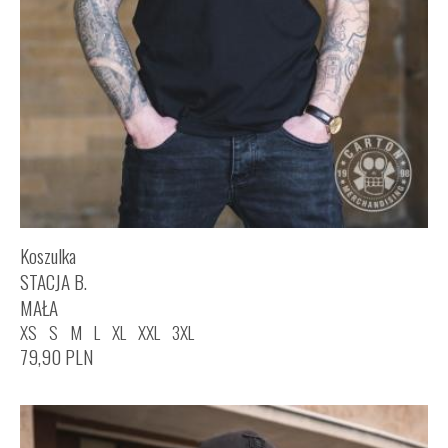
Koszulka
STACJA B.
MAŁA
XS
S
M
L
XL
XXL
3XL
79,90
PLN