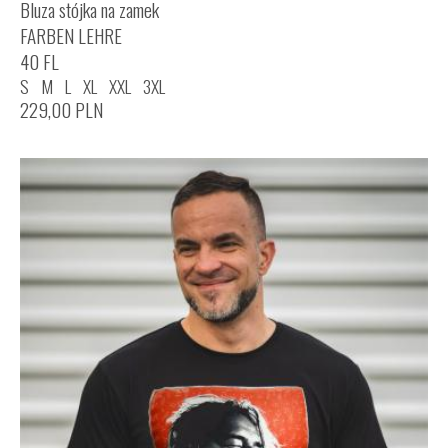
Bluza stójka na zamek
FARBEN LEHRE
40 FL
S
M
L
XL
XXL
3XL
229,00
PLN