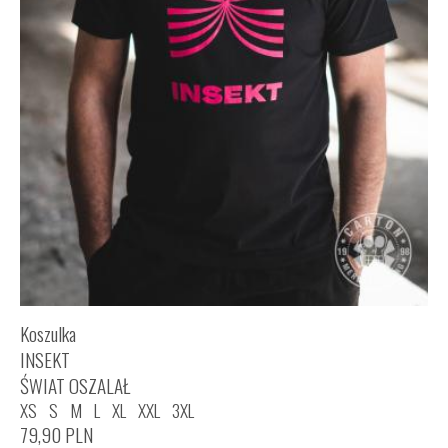
Koszulka
INSEKT
ŚWIAT OSZALAŁ
XS
S
M
L
XL
XXL
3XL
79,90
PLN