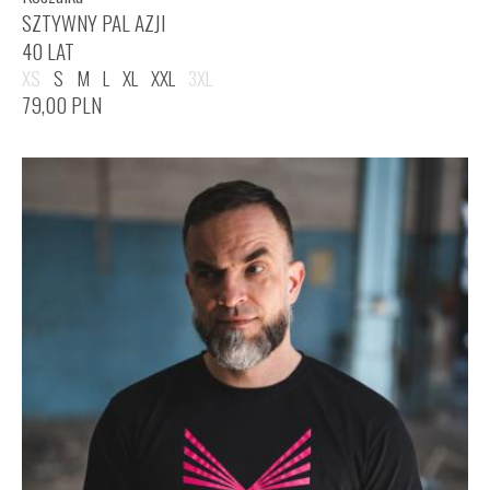
SZTYWNY PAL AZJI
40 LAT
XS
S
M
L
XL
XXL
3XL
79,00
PLN