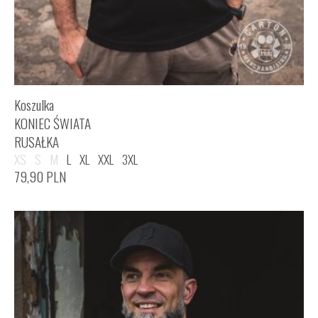
Koszulka
KONIEC ŚWIATA
RUSAŁKA
XS
S
M
L
XL
XXL
3XL
79,90
PLN