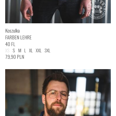
Koszulka
FARBEN LEHRE
40 FL
XS
S
M
L
XL
XXL
3XL
79,90
PLN