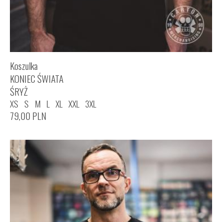
Koszulka
KONIEC ŚWIATA
ŚRYŻ
XS
S
M
L
XL
XXL
3XL
79,00
PLN