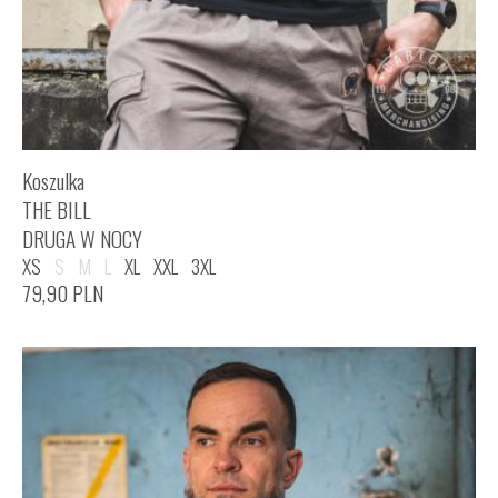
Koszulka
THE BILL
DRUGA W NOCY
XS
S
M
L
XL
XXL
3XL
79,90
PLN