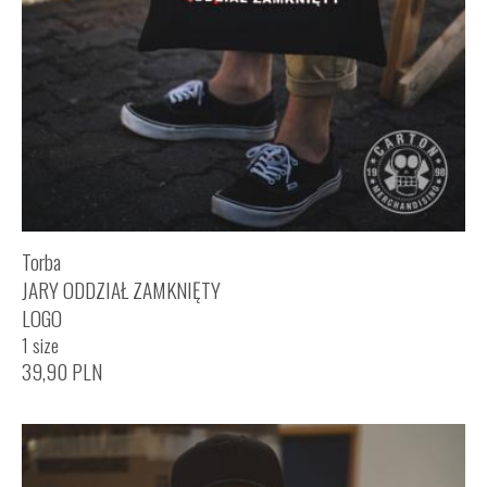
Torba
JARY ODDZIAŁ ZAMKNIĘTY
LOGO
1 size
39,90
PLN