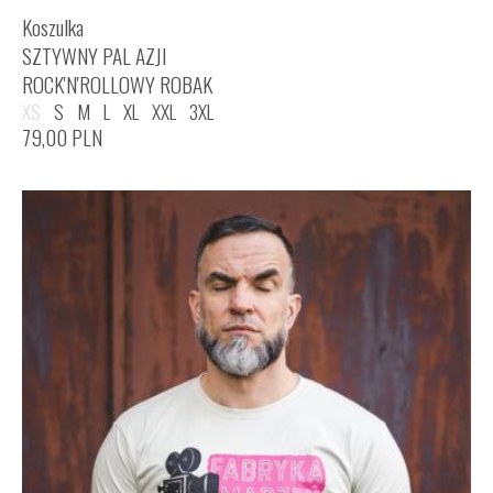
Koszulka
SZTYWNY PAL AZJI
ROCK'N'ROLLOWY ROBAK
XS
S
M
L
XL
XXL
3XL
79,00
PLN