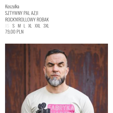
Koszulka
SZTYWNY PAL AZJI
ROCK'N'ROLLOWY ROBAK
XS
S
M
L
XL
XXL
3XL
79,00
PLN