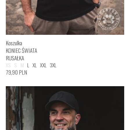
Koszulka
KONIEC ŚWIATA
RUSAŁKA
XS
S
M
L
XL
XXL
3XL
79,90
PLN