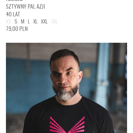
SZTYWNY PAL AZJI
40 LAT
XS
S
M
L
XL
XXL
3XL
79,00
PLN