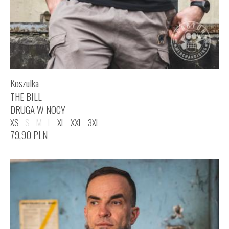
Koszulka
THE BILL
DRUGA W NOCY
XS
S
M
L
XL
XXL
3XL
79,90
PLN