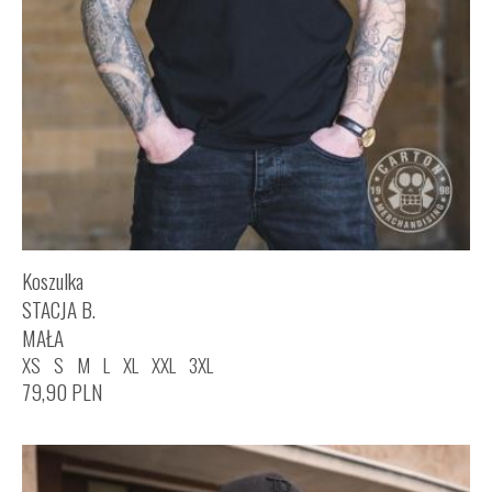
Koszulka
STACJA B.
MAŁA
XS
S
M
L
XL
XXL
3XL
79,90
PLN