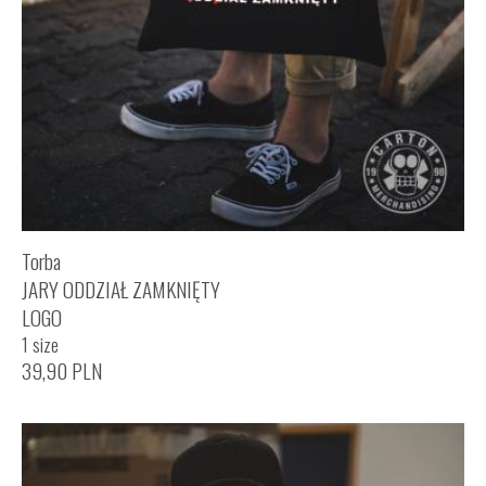
Torba
JARY ODDZIAŁ ZAMKNIĘTY
LOGO
1 size
39,90
PLN