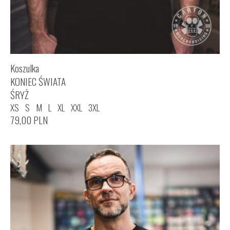
Koszulka
KONIEC ŚWIATA
ŚRYŻ
XS
S
M
L
XL
XXL
3XL
79,00
PLN