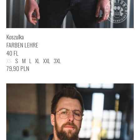
Koszulka
FARBEN LEHRE
40 FL
XS
S
M
L
XL
XXL
3XL
79,90
PLN