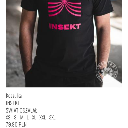
Koszulka
INSEKT
ŚWIAT OSZALAŁ
XS
S
M
L
XL
XXL
3XL
79,90
PLN