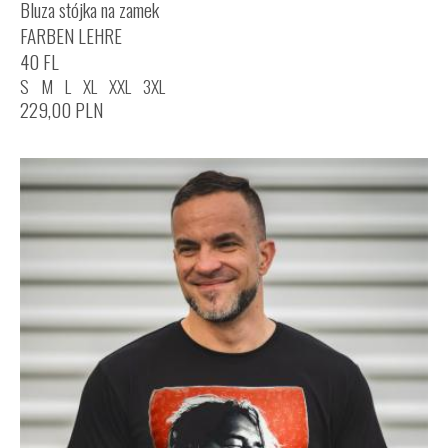
Bluza stójka na zamek
FARBEN LEHRE
40 FL
S
M
L
XL
XXL
3XL
229,00
PLN