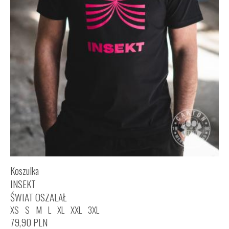
Koszulka
INSEKT
ŚWIAT OSZALAŁ
XS
S
M
L
XL
XXL
3XL
79,90
PLN