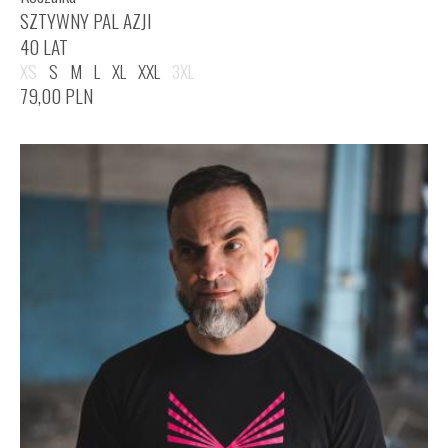
SZTYWNY PAL AZJI
40 LAT
XS
S
M
L
XL
XXL
3XL
79,00
PLN