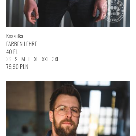
Koszulka
FARBEN LEHRE
40 FL
XS
S
M
L
XL
XXL
3XL
79,90
PLN