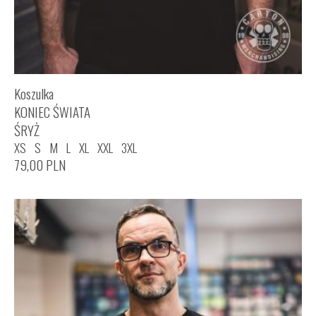
Koszulka
KONIEC ŚWIATA
ŚRYŻ
XS
S
M
L
XL
XXL
3XL
79,00
PLN