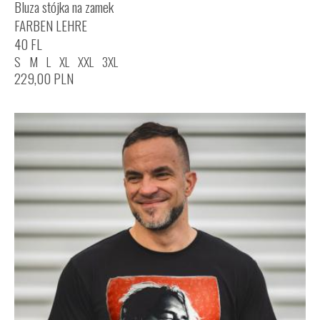
Bluza stójka na zamek
FARBEN LEHRE
40 FL
S
M
L
XL
XXL
3XL
229,00
PLN