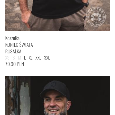
Koszulka
KONIEC ŚWIATA
RUSAŁKA
XS
S
M
L
XL
XXL
3XL
79,90
PLN