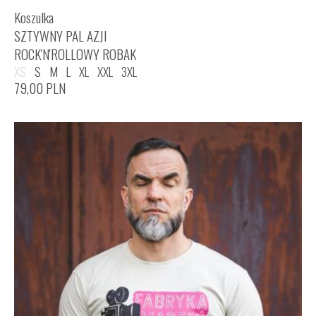
Koszulka
SZTYWNY PAL AZJI
ROCK'N'ROLLOWY ROBAK
XS
S
M
L
XL
XXL
3XL
79,00
PLN