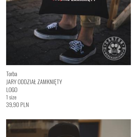
Torba
JARY ODDZIAŁ ZAMKNIĘTY
LOGO
1 size
39,90
PLN