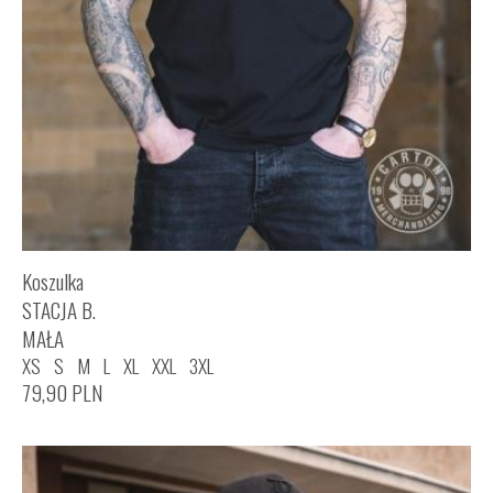
Koszulka
STACJA B.
MAŁA
XS
S
M
L
XL
XXL
3XL
79,90
PLN