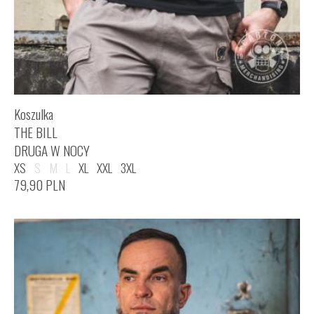
Koszulka
THE BILL
DRUGA W NOCY
XS
S
M
L
XL
XXL
3XL
79,90
PLN