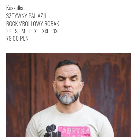
Koszulka
SZTYWNY PAL AZJI
ROCK'N'ROLLOWY ROBAK
XS
S
M
L
XL
XXL
3XL
79,00
PLN