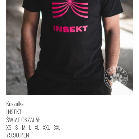
Koszulka
INSEKT
ŚWIAT OSZALAŁ
XS
S
M
L
XL
XXL
3XL
79,90
PLN