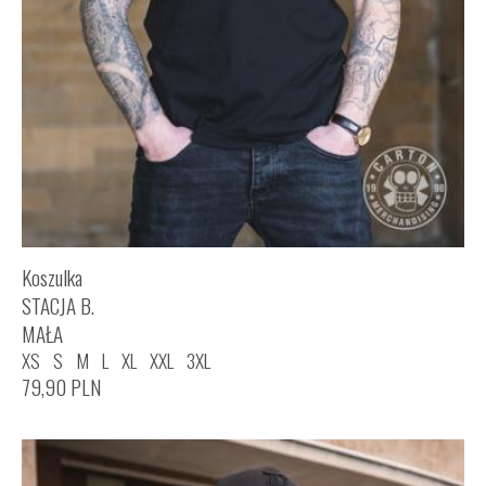
Koszulka
STACJA B.
MAŁA
XS
S
M
L
XL
XXL
3XL
79,90
PLN