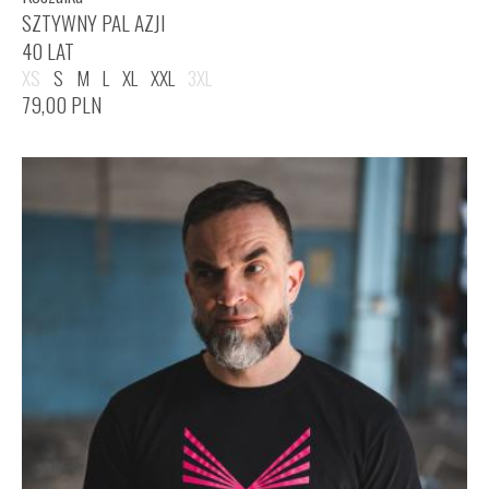
SZTYWNY PAL AZJI
40 LAT
XS
S
M
L
XL
XXL
3XL
79,00
PLN