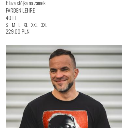
Bluza stójka na zamek
FARBEN LEHRE
40 FL
S
M
L
XL
XXL
3XL
229,00
PLN