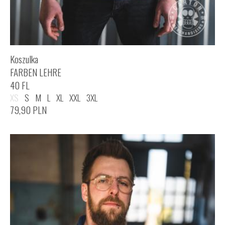
Koszulka
FARBEN LEHRE
40 FL
XS
S
M
L
XL
XXL
3XL
79,90
PLN