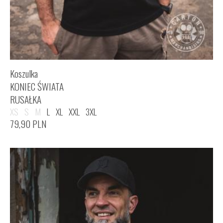
Koszulka
KONIEC ŚWIATA
RUSAŁKA
XS
S
M
L
XL
XXL
3XL
79,90
PLN