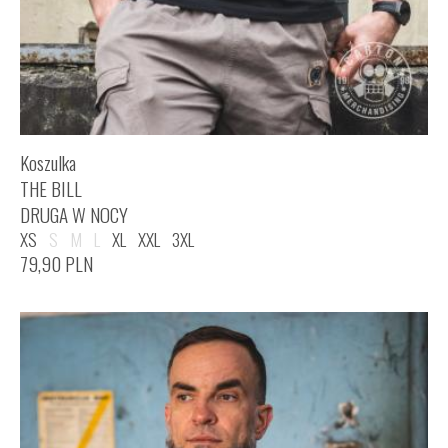
Koszulka
THE BILL
DRUGA W NOCY
XS
S
M
L
XL
XXL
3XL
79,90
PLN