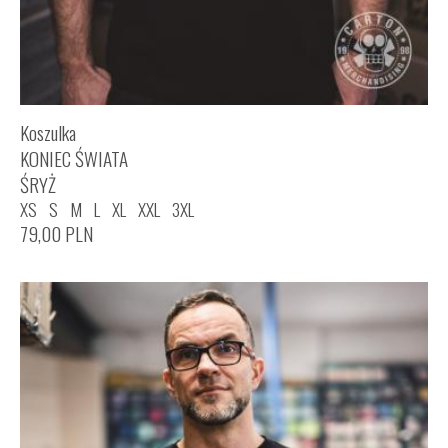
Koszulka
KONIEC ŚWIATA
ŚRYŻ
XS
S
M
L
XL
XXL
3XL
79,00
PLN