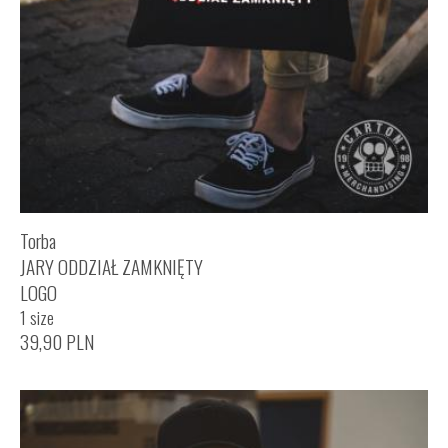
Torba
JARY ODDZIAŁ ZAMKNIĘTY
LOGO
1 size
39,90
PLN