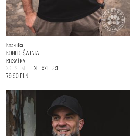
Koszulka
KONIEC ŚWIATA
RUSAŁKA
XS
S
M
L
XL
XXL
3XL
79,90
PLN