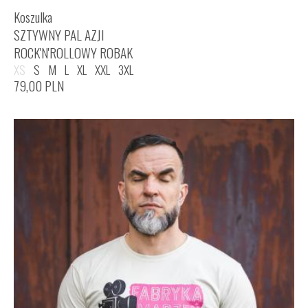
Koszulka
SZTYWNY PAL AZJI
ROCK'N'ROLLOWY ROBAK
XS
S
M
L
XL
XXL
3XL
79,00
PLN