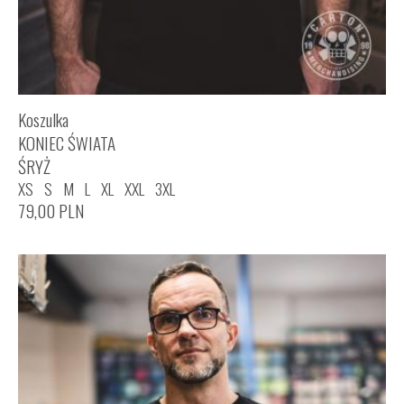
Koszulka
KONIEC ŚWIATA
ŚRYŻ
XS
S
M
L
XL
XXL
3XL
79,00
PLN