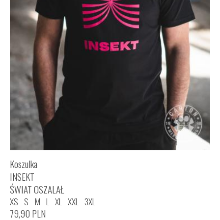
Koszulka
INSEKT
ŚWIAT OSZALAŁ
XS
S
M
L
XL
XXL
3XL
79,90
PLN