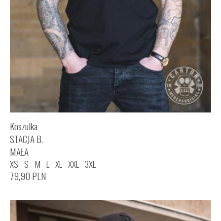
Koszulka
STACJA B.
MAŁA
XS
S
M
L
XL
XXL
3XL
79,90
PLN