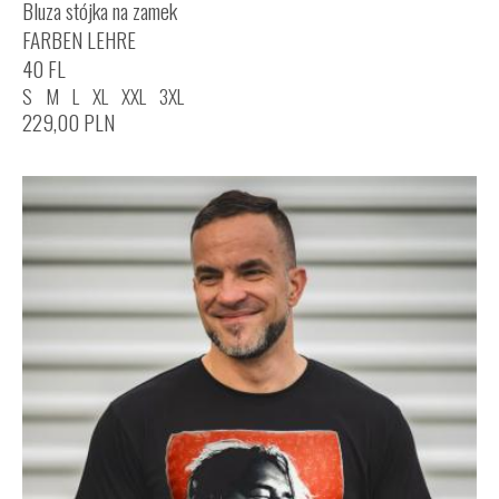
Bluza stójka na zamek
FARBEN LEHRE
40 FL
S
M
L
XL
XXL
3XL
229,00
PLN