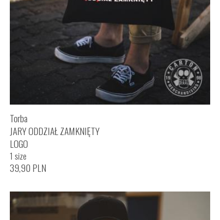
Torba
JARY ODDZIAŁ ZAMKNIĘTY
LOGO
1 size
39,90
PLN