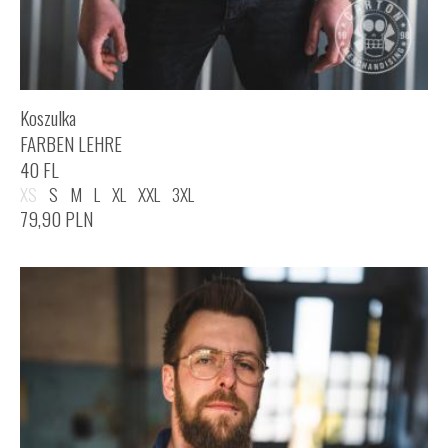
Koszulka
FARBEN LEHRE
40 FL
XS
S
M
L
XL
XXL
3XL
79,90
PLN