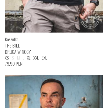
Koszulka
THE BILL
DRUGA W NOCY
XS
S
M
L
XL
XXL
3XL
79,90
PLN