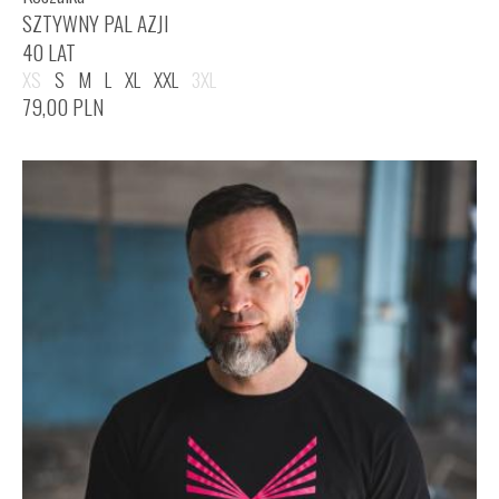
SZTYWNY PAL AZJI
40 LAT
XS
S
M
L
XL
XXL
3XL
79,00
PLN