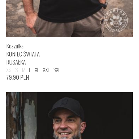
Koszulka
KONIEC ŚWIATA
RUSAŁKA
XS
S
M
L
XL
XXL
3XL
79,90
PLN