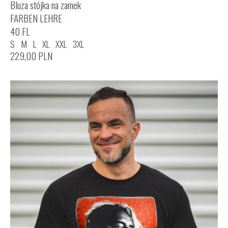
Bluza stójka na zamek
FARBEN LEHRE
40 FL
S
M
L
XL
XXL
3XL
229,00
PLN