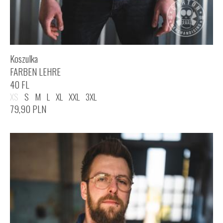
Koszulka
FARBEN LEHRE
40 FL
XS
S
M
L
XL
XXL
3XL
79,90
PLN