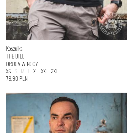
Koszulka
THE BILL
DRUGA W NOCY
XS
S
M
L
XL
XXL
3XL
79,90
PLN