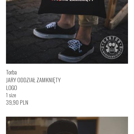
Torba
JARY ODDZIAŁ ZAMKNIĘTY
LOGO
1 size
39,90
PLN