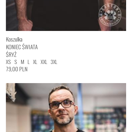
Koszulka
KONIEC ŚWIATA
ŚRYŻ
XS
S
M
L
XL
XXL
3XL
79,00
PLN