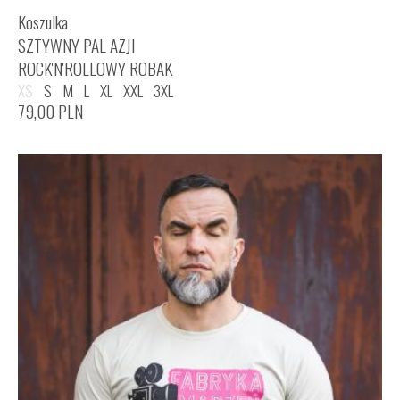
Koszulka
SZTYWNY PAL AZJI
ROCK'N'ROLLOWY ROBAK
XS
S
M
L
XL
XXL
3XL
79,00
PLN