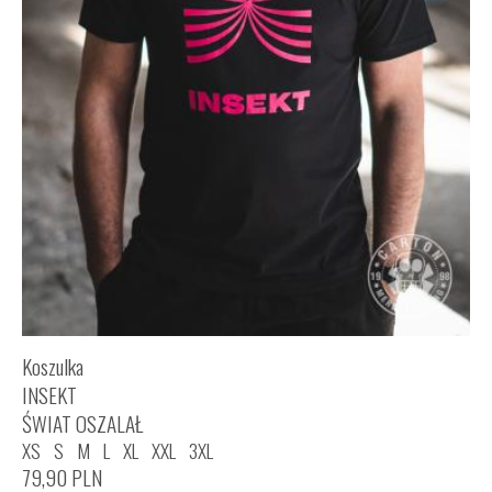
Koszulka
INSEKT
ŚWIAT OSZALAŁ
XS
S
M
L
XL
XXL
3XL
79,90
PLN