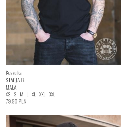
Koszulka
STACJA B.
MAŁA
XS
S
M
L
XL
XXL
3XL
79,90
PLN