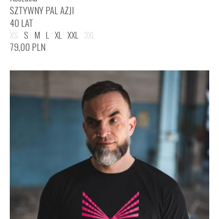
SZTYWNY PAL AZJI
40 LAT
XS
S
M
L
XL
XXL
3XL
79,00
PLN