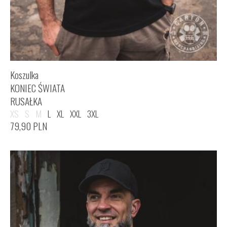
Koszulka
KONIEC ŚWIATA
RUSAŁKA
XS
S
M
L
XL
XXL
3XL
79,90
PLN