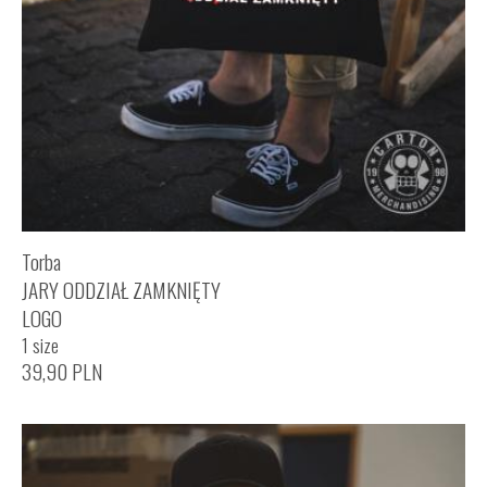
Torba
JARY ODDZIAŁ ZAMKNIĘTY
LOGO
1 size
39,90
PLN