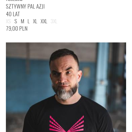
SZTYWNY PAL AZJI
40 LAT
XS
S
M
L
XL
XXL
3XL
79,00
PLN