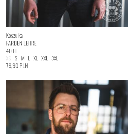
Koszulka
FARBEN LEHRE
40 FL
XS
S
M
L
XL
XXL
3XL
79,90
PLN