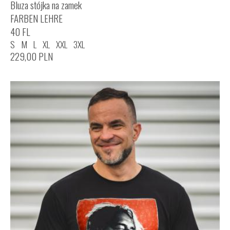
Bluza stójka na zamek
FARBEN LEHRE
40 FL
S
M
L
XL
XXL
3XL
229,00
PLN