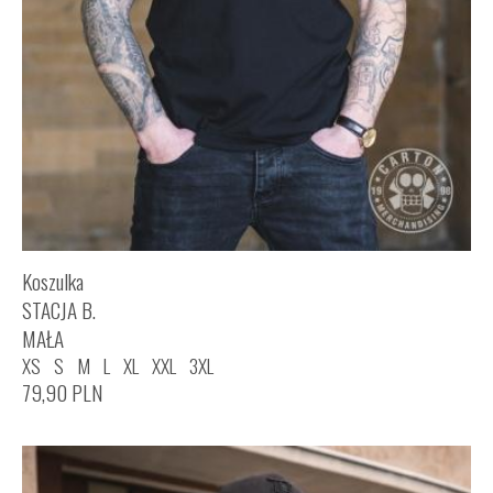
Koszulka
STACJA B.
MAŁA
XS
S
M
L
XL
XXL
3XL
79,90
PLN