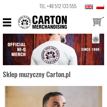
TEL.
+48 512 133 555
ARTYŚCI
PRODUKTY
OUTLET
Sklep muzyczny Carton.pl