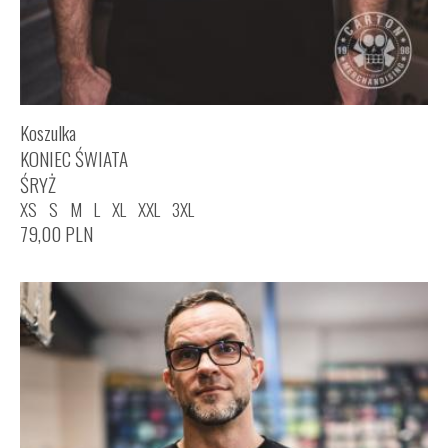
Koszulka
KONIEC ŚWIATA
ŚRYŻ
XS
S
M
L
XL
XXL
3XL
79,00
PLN