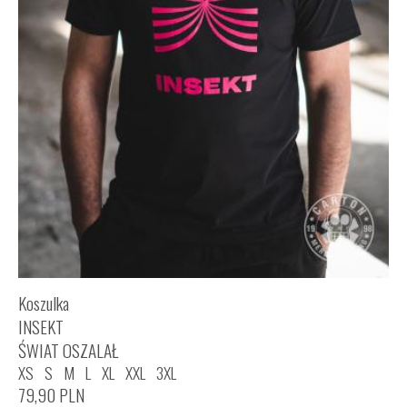
Koszulka
INSEKT
ŚWIAT OSZALAŁ
XS
S
M
L
XL
XXL
3XL
79,90
PLN