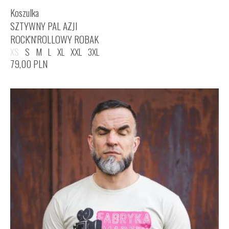
Koszulka
SZTYWNY PAL AZJI
ROCK'N'ROLLOWY ROBAK
XS
S
M
L
XL
XXL
3XL
79,00
PLN