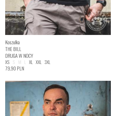
Koszulka
THE BILL
DRUGA W NOCY
XS
S
M
L
XL
XXL
3XL
79,90
PLN