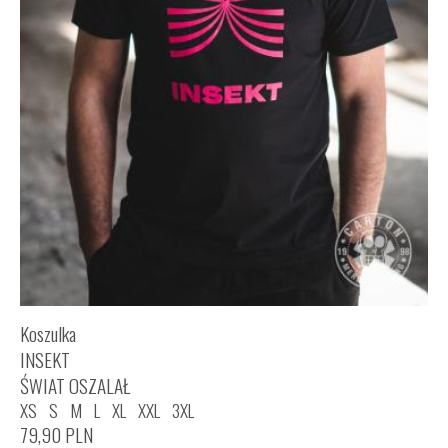
Koszulka
INSEKT
ŚWIAT OSZALAŁ
XS
S
M
L
XL
XXL
3XL
79,90
PLN