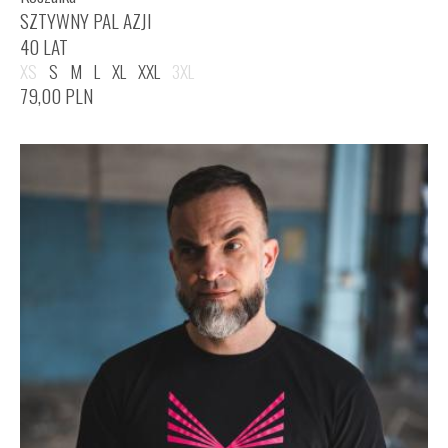
SZTYWNY PAL AZJI
40 LAT
XS
S
M
L
XL
XXL
3XL
79,00
PLN