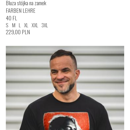
Bluza stójka na zamek
FARBEN LEHRE
40 FL
S
M
L
XL
XXL
3XL
229,00
PLN