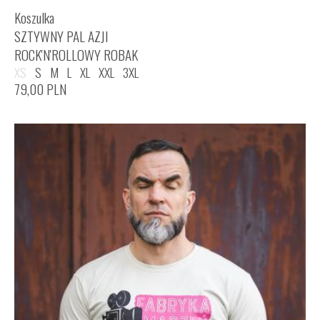
Koszulka
SZTYWNY PAL AZJI
ROCK'N'ROLLOWY ROBAK
XS
S
M
L
XL
XXL
3XL
79,00
PLN