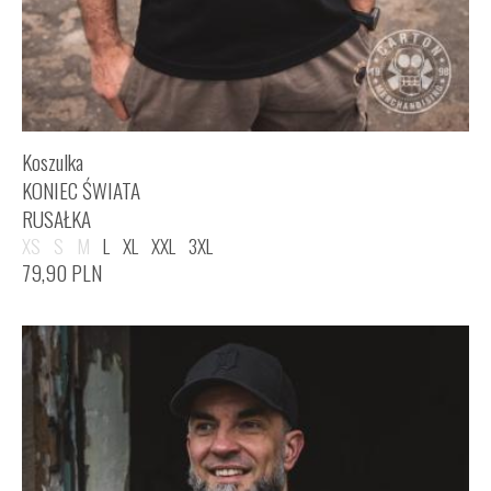
Koszulka
KONIEC ŚWIATA
RUSAŁKA
XS
S
M
L
XL
XXL
3XL
79,90
PLN