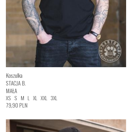
Koszulka
STACJA B.
MAŁA
XS
S
M
L
XL
XXL
3XL
79,90
PLN