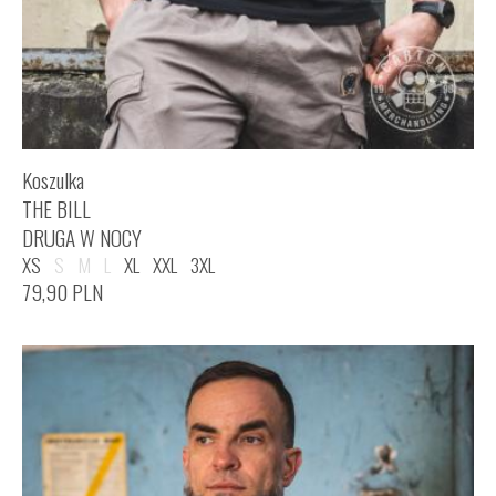
Koszulka
THE BILL
DRUGA W NOCY
XS
S
M
L
XL
XXL
3XL
79,90
PLN