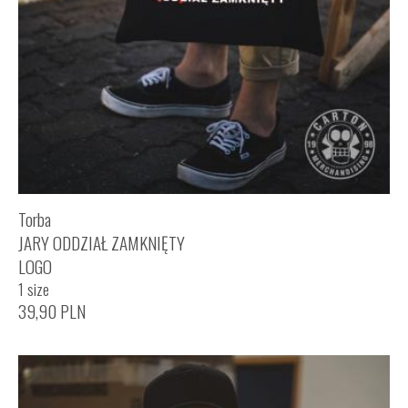
Torba
JARY ODDZIAŁ ZAMKNIĘTY
LOGO
1 size
39,90
PLN