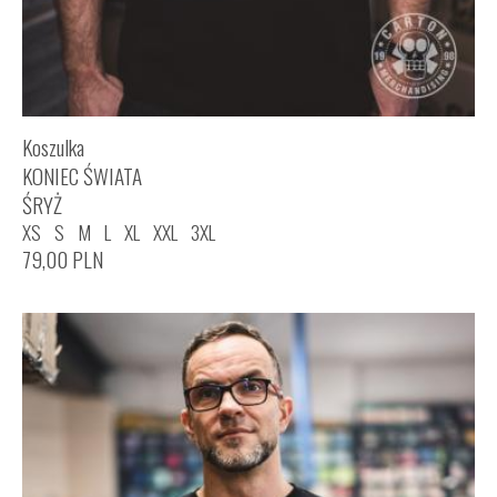
Koszulka
KONIEC ŚWIATA
ŚRYŻ
XS
S
M
L
XL
XXL
3XL
79,00
PLN