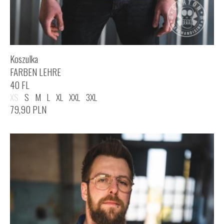
Koszulka
FARBEN LEHRE
40 FL
XS
S
M
L
XL
XXL
3XL
79,90
PLN