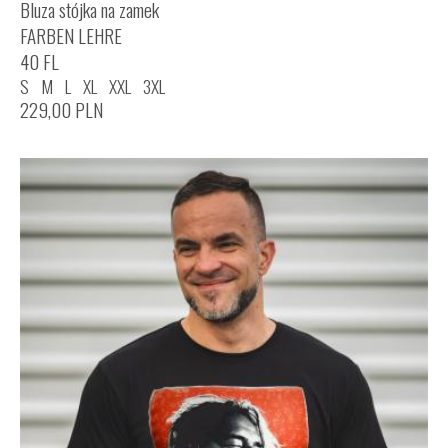
Bluza stójka na zamek
FARBEN LEHRE
40 FL
S
M
L
XL
XXL
3XL
229,00
PLN