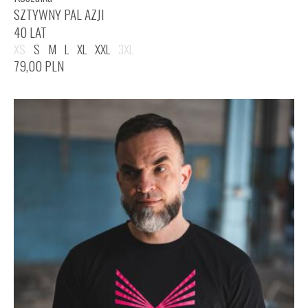
SZTYWNY PAL AZJI
40 LAT
XS
S
M
L
XL
XXL
3XL
79,00
PLN