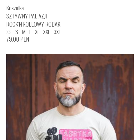
Koszulka
SZTYWNY PAL AZJI
ROCK'N'ROLLOWY ROBAK
XS
S
M
L
XL
XXL
3XL
79,00
PLN