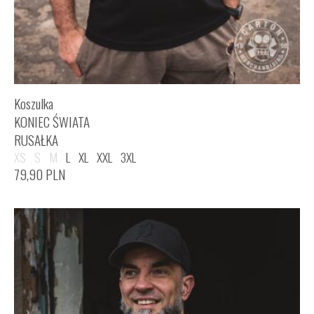
Koszulka
KONIEC ŚWIATA
RUSAŁKA
XS
S
M
L
XL
XXL
3XL
79,90
PLN