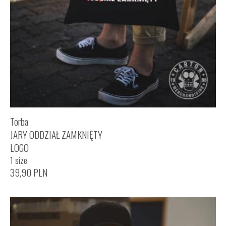
Torba
JARY ODDZIAŁ ZAMKNIĘTY
LOGO
1 size
39,90
PLN