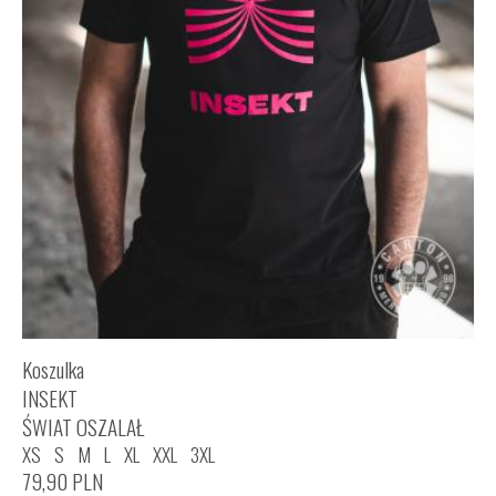
Koszulka
INSEKT
ŚWIAT OSZALAŁ
XS
S
M
L
XL
XXL
3XL
79,90
PLN