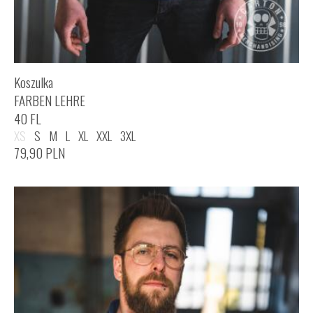
Koszulka
FARBEN LEHRE
40 FL
XS
S
M
L
XL
XXL
3XL
79,90
PLN