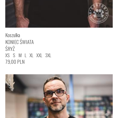
Koszulka
KONIEC ŚWIATA
ŚRYŻ
XS
S
M
L
XL
XXL
3XL
79,00
PLN