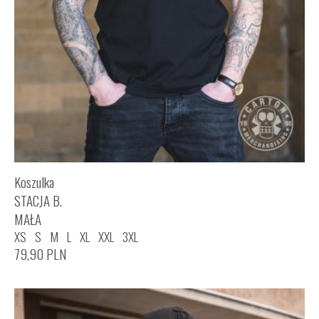
Koszulka
STACJA B.
MAŁA
XS
S
M
L
XL
XXL
3XL
79,90
PLN