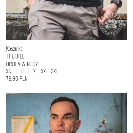
Koszulka
THE BILL
DRUGA W NOCY
XS
S
M
L
XL
XXL
3XL
79,90
PLN