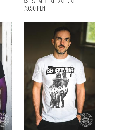
XS
S
M
L
XL
XXL
3XL
79,90
PLN