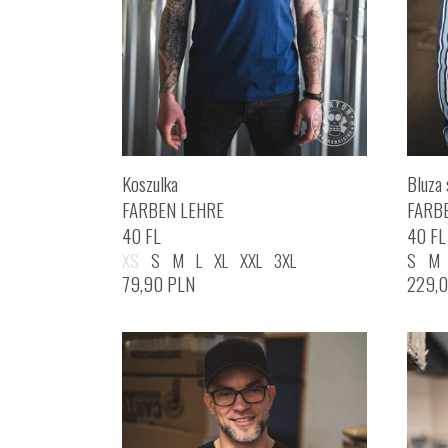
Koszulka
Bluza 
FARBEN LEHRE
FARB
40 FL
40 FL
XS
S
M
L
XL
XXL
3XL
S
M
79,90
PLN
229,