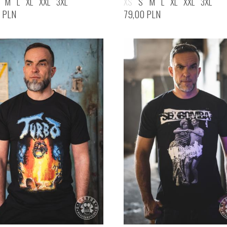
M
L
XL
XXL
3XL
XS
S
M
L
XL
XXL
3XL
0
PLN
79,00
PLN