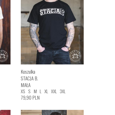
Koszulka
STACJA B.
MAŁA
XS
S
M
L
XL
XXL
3XL
79,90
PLN