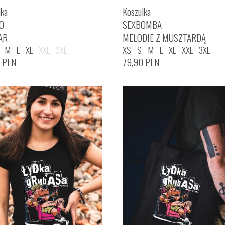
lka
Koszulka
O
SEXBOMBA
AR
MELODIE Z MUSZTARDĄ
M
L
XL
XXL
3XL
XS
S
M
L
XL
XXL
3XL
0
PLN
79,90
PLN