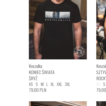
Koszulka
Koszu
KONIEC ŚWIATA
SZTY
ŚRYŻ
ROCK
XS
S
M
L
XL
XXL
3XL
XS
S
79,00
PLN
79,0