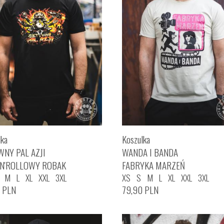
lka
Koszulka
WNY PAL AZJI
WANDA I BANDA
'N'ROLLOWY ROBAK
FABRYKA MARZEŃ
M
L
XL
XXL
3XL
XS
S
M
L
XL
XXL
3XL
0
PLN
79,90
PLN