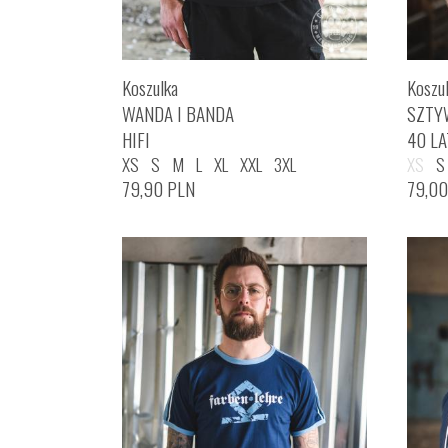
Koszulka
Koszu
WANDA I BANDA
SZTY
HIFI
40 LA
XS
S
M
L
XL
XXL
3XL
XS
S
79,90
PLN
79,0