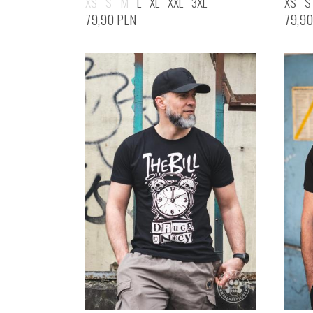
XS
S
M
L
XL
XXL
3XL
XS
S
79,90
PLN
79,9