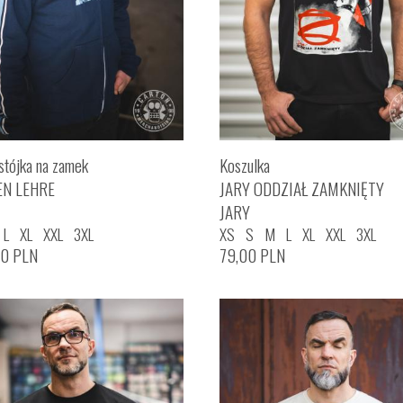
stójka na zamek
Koszulka
EN LEHRE
JARY ODDZIAŁ ZAMKNIĘTY
JARY
L
XL
XXL
3XL
XS
S
M
L
XL
XXL
3XL
00
PLN
79,00
PLN