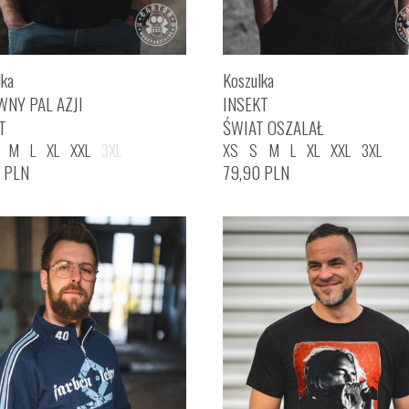
lka
Koszulka
WNY PAL AZJI
INSEKT
T
ŚWIAT OSZALAŁ
M
L
XL
XXL
3XL
XS
S
M
L
XL
XXL
3XL
0
PLN
79,90
PLN