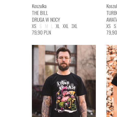
Koszulka
Koszu
THE BILL
TURB
DRUGA W NOCY
AWAT
XS
S
M
L
XL
XXL
3XL
XS
S
79,90
PLN
79,9