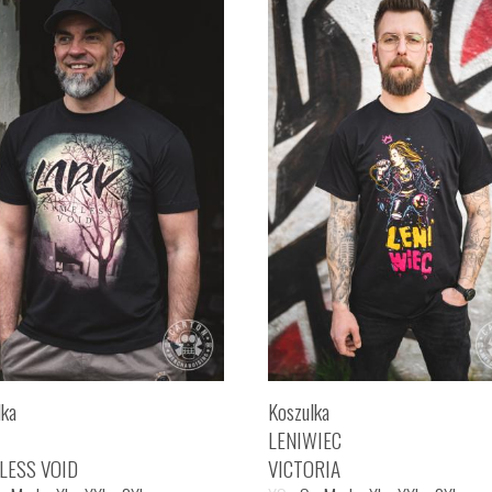
lka
Koszulka
LENIWIEC
LESS VOID
VICTORIA