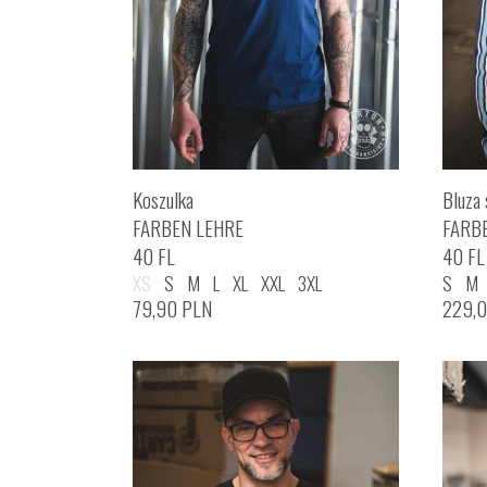
Koszulka
Bluza 
FARBEN LEHRE
FARB
40 FL
40 FL
XS
S
M
L
XL
XXL
3XL
S
M
79,90
PLN
229,