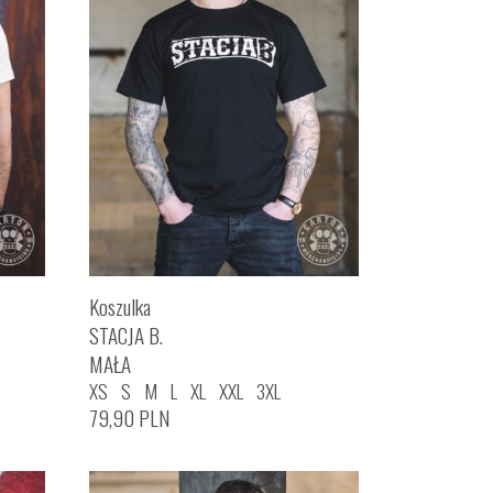
Koszulka
STACJA B.
MAŁA
XS
S
M
L
XL
XXL
3XL
79,90
PLN