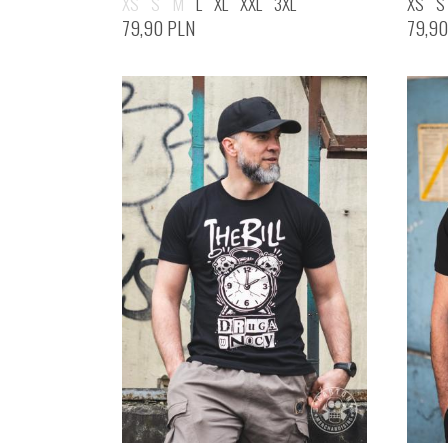
XS
S
M
L
XL
XXL
3XL
XS
S
79,90
PLN
79,9