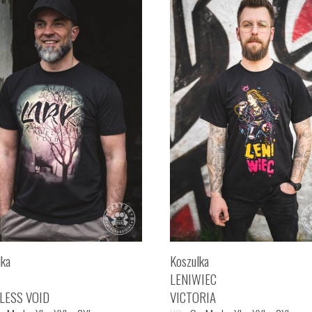
lka
Koszulka
LENIWIEC
LESS VOID
VICTORIA