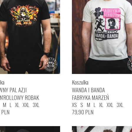
lka
Koszulka
WNY PAL AZJI
WANDA I BANDA
'N'ROLLOWY ROBAK
FABRYKA MARZEŃ
M
L
XL
XXL
3XL
XS
S
M
L
XL
XXL
3XL
0
PLN
79,90
PLN