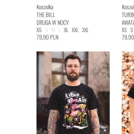
Koszulka
Koszu
THE BILL
TURB
DRUGA W NOCY
AWAT
XS
S
M
L
XL
XXL
3XL
XS
S
79,90
PLN
79,9