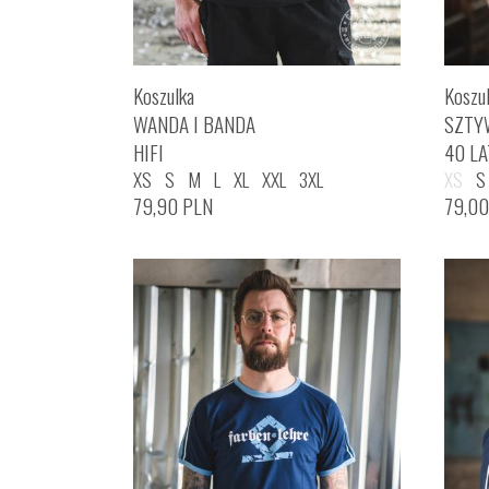
Koszulka
Koszu
WANDA I BANDA
SZTY
HIFI
40 LA
XS
S
M
L
XL
XXL
3XL
XS
S
79,90
PLN
79,0