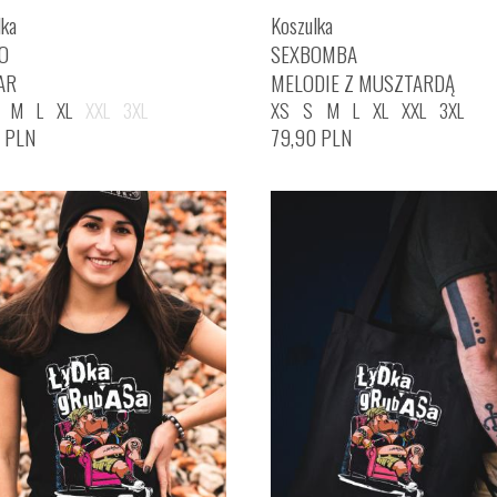
lka
Koszulka
O
SEXBOMBA
AR
MELODIE Z MUSZTARDĄ
M
L
XL
XXL
3XL
XS
S
M
L
XL
XXL
3XL
0
PLN
79,90
PLN