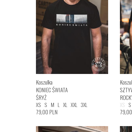
Koszulka
Koszu
KONIEC ŚWIATA
SZTY
ŚRYŻ
ROCK
XS
S
M
L
XL
XXL
3XL
XS
S
79,00
PLN
79,0