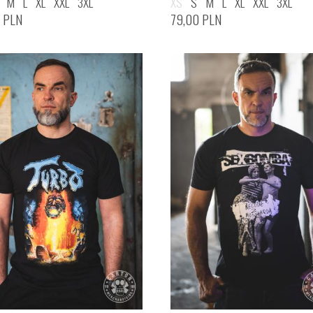
M
L
XL
XXL
3XL
XS
S
M
L
XL
XXL
3XL
0
PLN
79,00
PLN