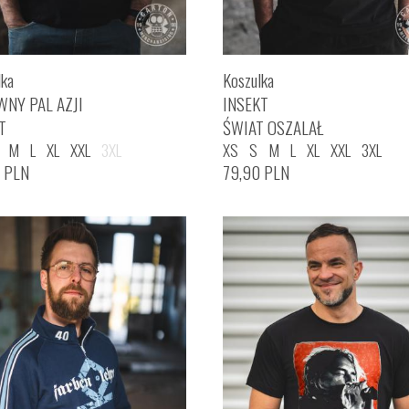
lka
Koszulka
WNY PAL AZJI
INSEKT
T
ŚWIAT OSZALAŁ
M
L
XL
XXL
3XL
XS
S
M
L
XL
XXL
3XL
0
PLN
79,90
PLN