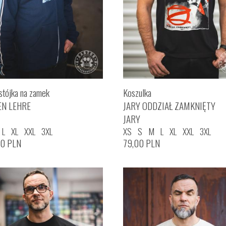
stójka na zamek
Koszulka
EN LEHRE
JARY ODDZIAŁ ZAMKNIĘTY
JARY
L
XL
XXL
3XL
XS
S
M
L
XL
XXL
3XL
00
PLN
79,00
PLN