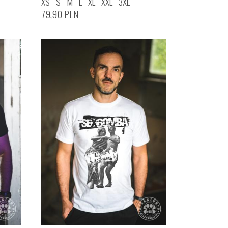
XS
S
M
L
XL
XXL
3XL
79,90
PLN