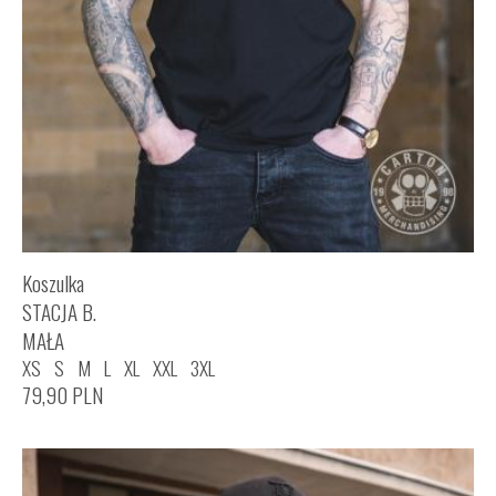
Koszulka
STACJA B.
MAŁA
XS
S
M
L
XL
XXL
3XL
79,90
PLN