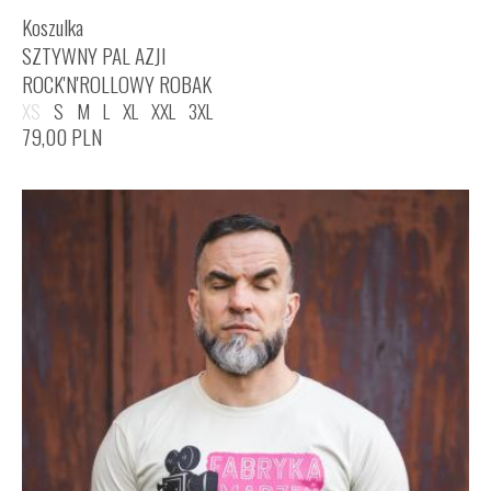
Koszulka
SZTYWNY PAL AZJI
ROCK'N'ROLLOWY ROBAK
XS
S
M
L
XL
XXL
3XL
79,00
PLN