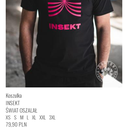
Koszulka
INSEKT
ŚWIAT OSZALAŁ
XS
S
M
L
XL
XXL
3XL
79,90
PLN