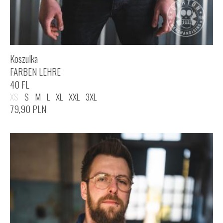
Koszulka
FARBEN LEHRE
40 FL
XS
S
M
L
XL
XXL
3XL
79,90
PLN