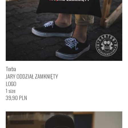
Torba
JARY ODDZIAŁ ZAMKNIĘTY
LOGO
1 size
39,90
PLN