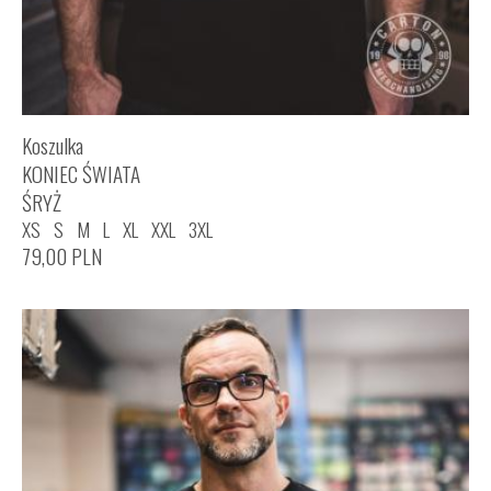
Koszulka
KONIEC ŚWIATA
ŚRYŻ
XS
S
M
L
XL
XXL
3XL
79,00
PLN