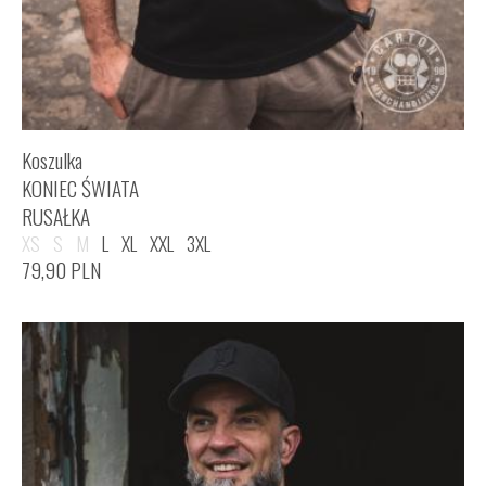
Koszulka
KONIEC ŚWIATA
RUSAŁKA
XS
S
M
L
XL
XXL
3XL
79,90
PLN