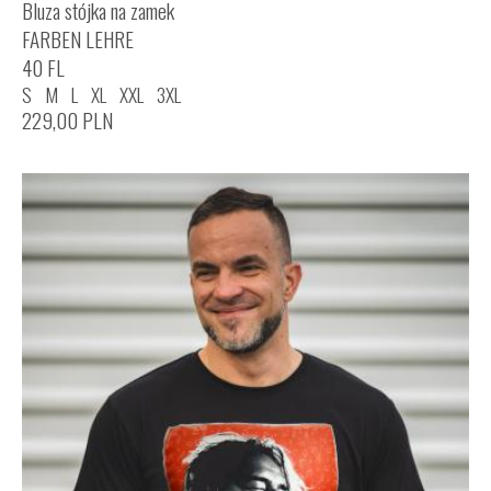
Bluza stójka na zamek
FARBEN LEHRE
40 FL
S
M
L
XL
XXL
3XL
229,00
PLN