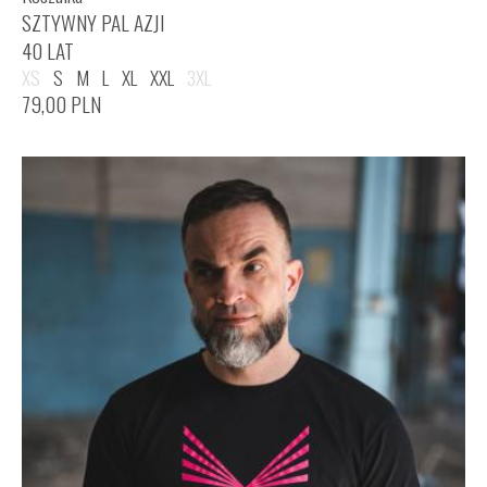
SZTYWNY PAL AZJI
40 LAT
XS
S
M
L
XL
XXL
3XL
79,00
PLN