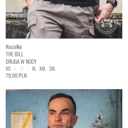
Koszulka
THE BILL
DRUGA W NOCY
XS
S
M
L
XL
XXL
3XL
79,90
PLN