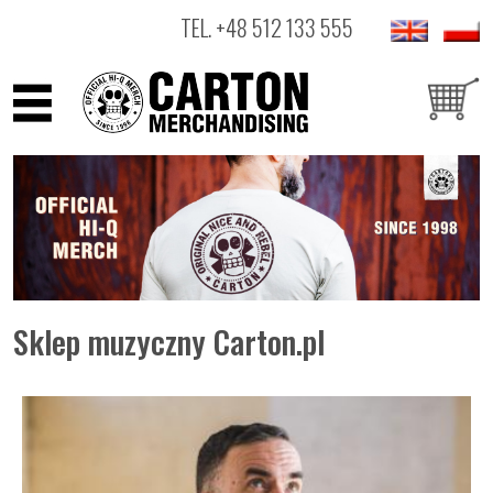
TEL.
+48 512 133 555
ARTYŚCI
PRODUKTY
OUTLET
Sklep muzyczny Carton.pl