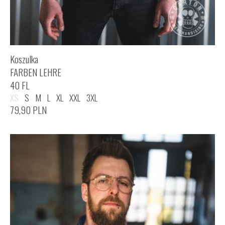
Koszulka
FARBEN LEHRE
40 FL
XS
S
M
L
XL
XXL
3XL
79,90
PLN