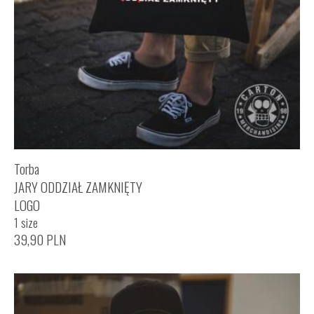
Torba
JARY ODDZIAŁ ZAMKNIĘTY
LOGO
1 size
39,90
PLN