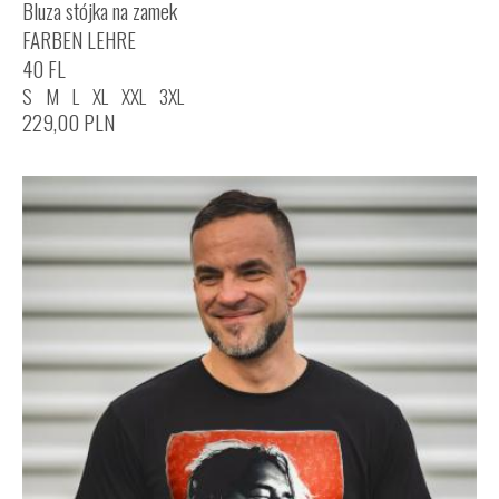
Bluza stójka na zamek
FARBEN LEHRE
40 FL
S
M
L
XL
XXL
3XL
229,00
PLN