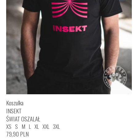
Koszulka
INSEKT
ŚWIAT OSZALAŁ
XS
S
M
L
XL
XXL
3XL
79,90
PLN