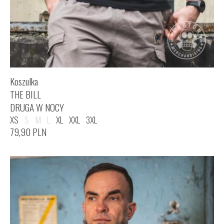
Koszulka
THE BILL
DRUGA W NOCY
XS
S
M
L
XL
XXL
3XL
79,90
PLN