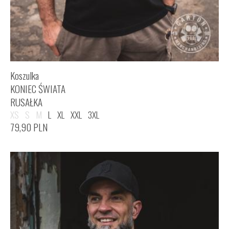
Koszulka
KONIEC ŚWIATA
RUSAŁKA
XS
S
M
L
XL
XXL
3XL
79,90
PLN