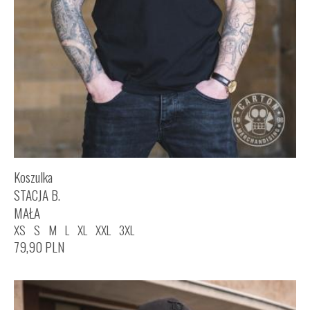
Koszulka
STACJA B.
MAŁA
XS
S
M
L
XL
XXL
3XL
79,90
PLN