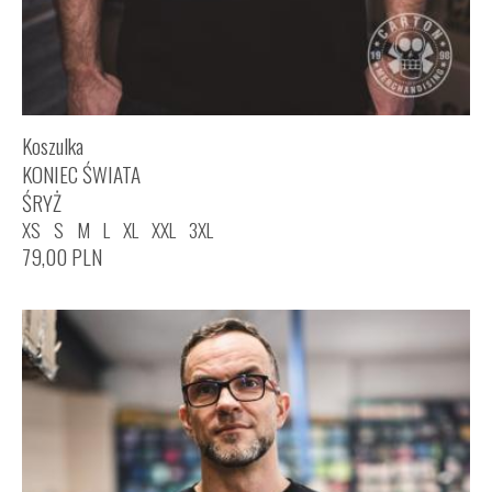
Koszulka
KONIEC ŚWIATA
ŚRYŻ
XS
S
M
L
XL
XXL
3XL
79,00
PLN