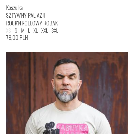
Koszulka
SZTYWNY PAL AZJI
ROCK'N'ROLLOWY ROBAK
XS
S
M
L
XL
XXL
3XL
79,00
PLN