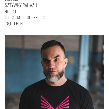
SZTYWNY PAL AZJI
40 LAT
XS
S
M
L
XL
XXL
3XL
79,00
PLN