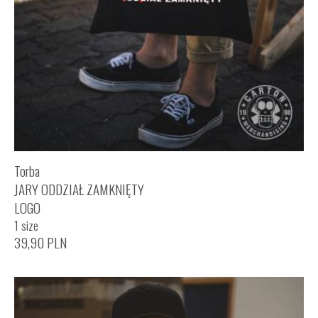
Torba
JARY ODDZIAŁ ZAMKNIĘTY
LOGO
1 size
39,90
PLN