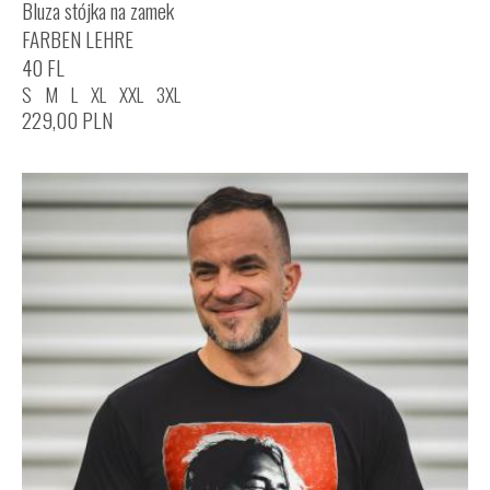
Bluza stójka na zamek
FARBEN LEHRE
40 FL
S
M
L
XL
XXL
3XL
229,00
PLN