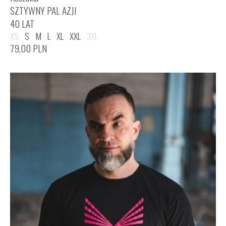
SZTYWNY PAL AZJI
40 LAT
XS
S
M
L
XL
XXL
3XL
79,00
PLN