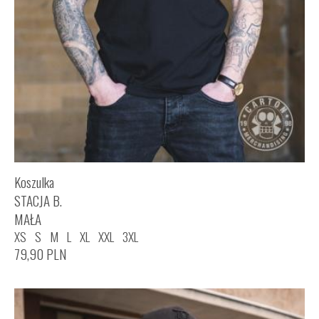
Koszulka
STACJA B.
MAŁA
XS
S
M
L
XL
XXL
3XL
79,90
PLN