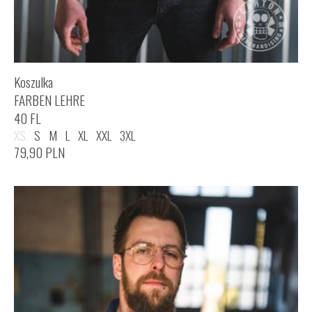
Koszulka
FARBEN LEHRE
40 FL
XS
S
M
L
XL
XXL
3XL
79,90
PLN