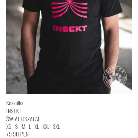
Koszulka
INSEKT
ŚWIAT OSZALAŁ
XS
S
M
L
XL
XXL
3XL
79,90
PLN