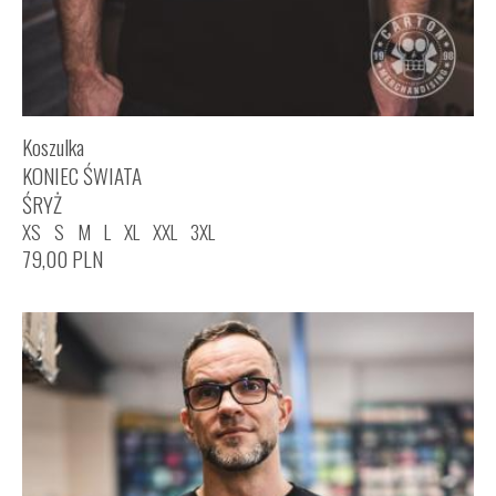
Koszulka
KONIEC ŚWIATA
ŚRYŻ
XS
S
M
L
XL
XXL
3XL
79,00
PLN