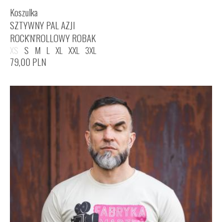
Koszulka
SZTYWNY PAL AZJI
ROCK'N'ROLLOWY ROBAK
XS
S
M
L
XL
XXL
3XL
79,00
PLN