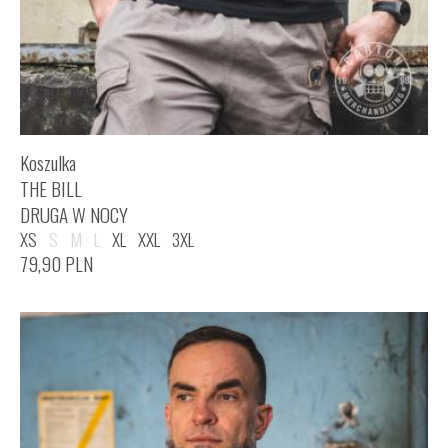
Koszulka
THE BILL
DRUGA W NOCY
XS
S
M
L
XL
XXL
3XL
79,90
PLN