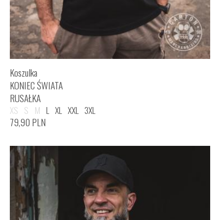
Koszulka
KONIEC ŚWIATA
RUSAŁKA
XS
S
M
L
XL
XXL
3XL
79,90
PLN