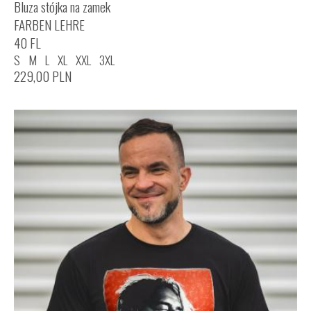
Bluza stójka na zamek
FARBEN LEHRE
40 FL
S
M
L
XL
XXL
3XL
229,00
PLN