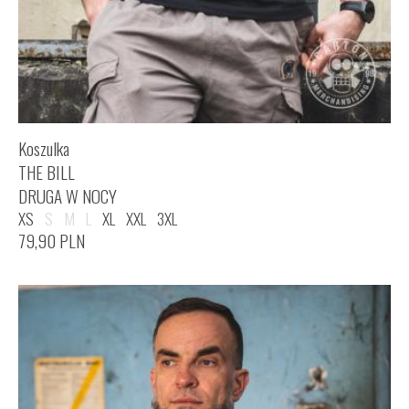
Koszulka
THE BILL
DRUGA W NOCY
XS
S
M
L
XL
XXL
3XL
79,90
PLN