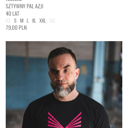
SZTYWNY PAL AZJI
40 LAT
XS
S
M
L
XL
XXL
3XL
79,00
PLN