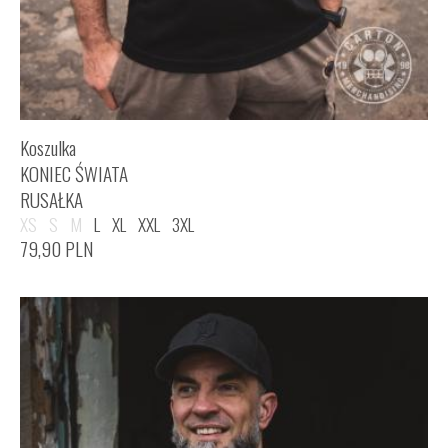
Koszulka
KONIEC ŚWIATA
RUSAŁKA
XS
S
M
L
XL
XXL
3XL
79,90
PLN