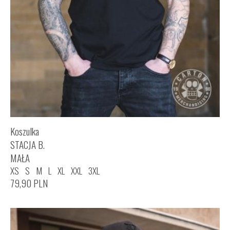
Koszulka
STACJA B.
MAŁA
XS
S
M
L
XL
XXL
3XL
79,90
PLN