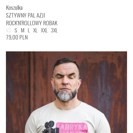
Koszulka
SZTYWNY PAL AZJI
ROCK'N'ROLLOWY ROBAK
XS
S
M
L
XL
XXL
3XL
79,00
PLN