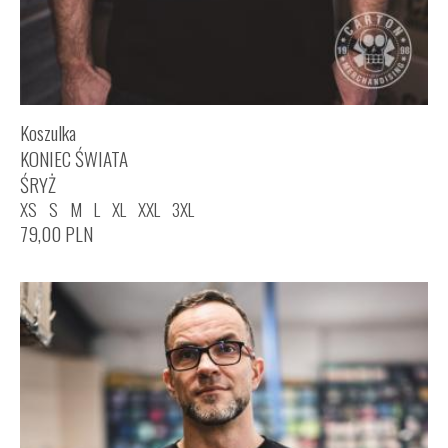
Koszulka
KONIEC ŚWIATA
ŚRYŻ
XS
S
M
L
XL
XXL
3XL
79,00
PLN