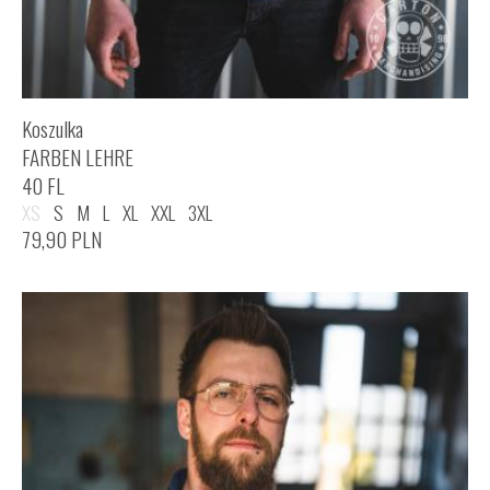
Koszulka
FARBEN LEHRE
40 FL
XS
S
M
L
XL
XXL
3XL
79,90
PLN