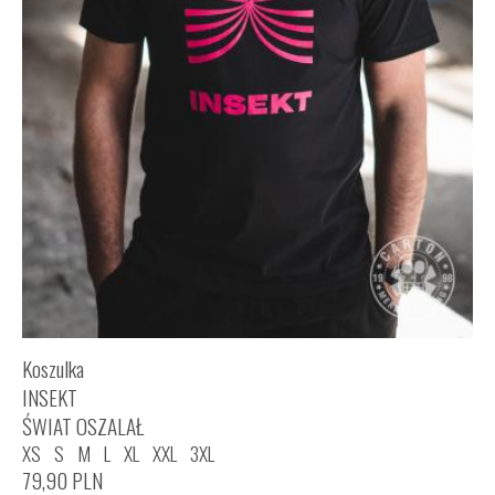
Koszulka
INSEKT
ŚWIAT OSZALAŁ
XS
S
M
L
XL
XXL
3XL
79,90
PLN