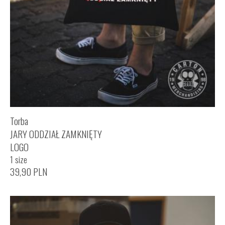
Torba
JARY ODDZIAŁ ZAMKNIĘTY
LOGO
1 size
39,90
PLN