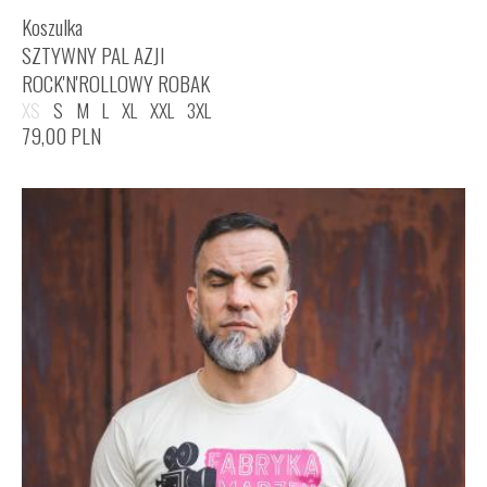
Koszulka
SZTYWNY PAL AZJI
ROCK'N'ROLLOWY ROBAK
XS
S
M
L
XL
XXL
3XL
79,00
PLN