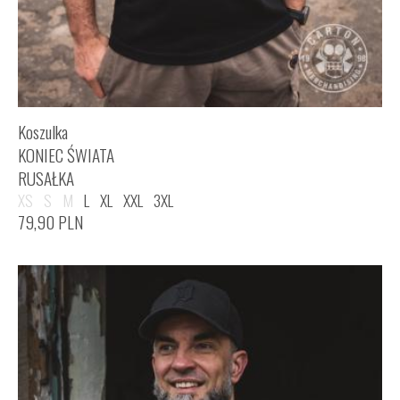
Koszulka
KONIEC ŚWIATA
RUSAŁKA
XS
S
M
L
XL
XXL
3XL
79,90
PLN