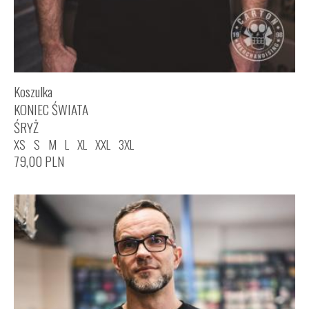
Koszulka
KONIEC ŚWIATA
ŚRYŻ
XS
S
M
L
XL
XXL
3XL
79,00
PLN