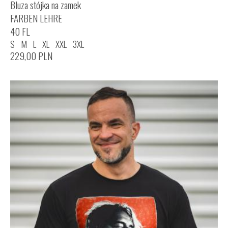
Bluza stójka na zamek
FARBEN LEHRE
40 FL
S
M
L
XL
XXL
3XL
229,00
PLN