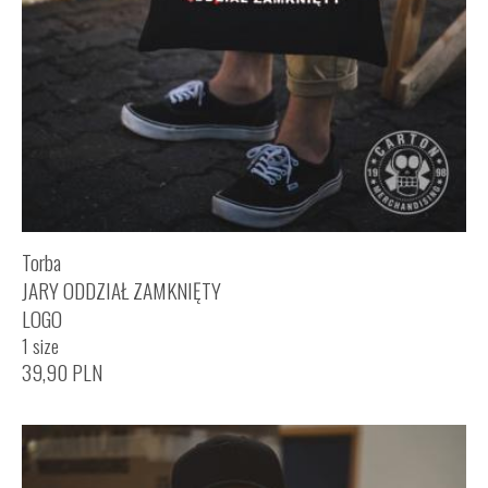
Torba
JARY ODDZIAŁ ZAMKNIĘTY
LOGO
1 size
39,90
PLN