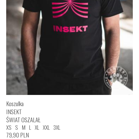
Koszulka
INSEKT
ŚWIAT OSZALAŁ
XS
S
M
L
XL
XXL
3XL
79,90
PLN