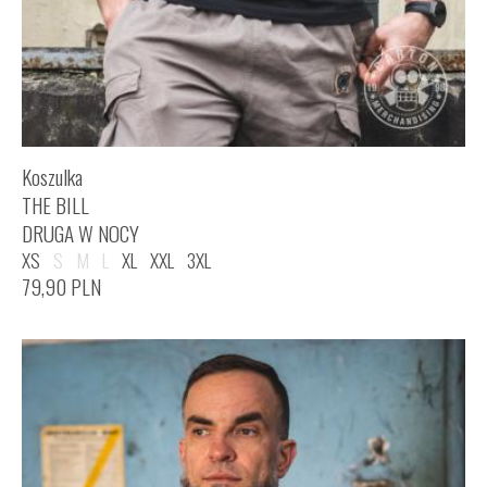
Koszulka
THE BILL
DRUGA W NOCY
XS
S
M
L
XL
XXL
3XL
79,90
PLN