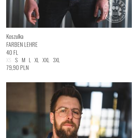
Koszulka
FARBEN LEHRE
40 FL
XS
S
M
L
XL
XXL
3XL
79,90
PLN