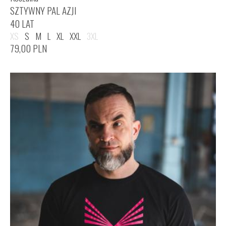
SZTYWNY PAL AZJI
40 LAT
XS
S
M
L
XL
XXL
3XL
79,00
PLN