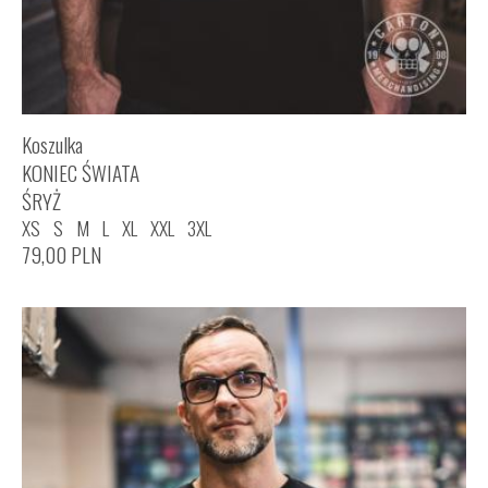
Koszulka
KONIEC ŚWIATA
ŚRYŻ
XS
S
M
L
XL
XXL
3XL
79,00
PLN