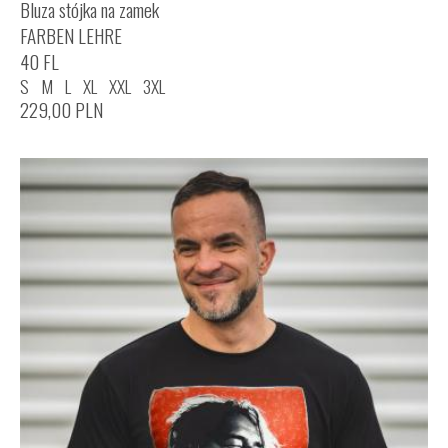
Bluza stójka na zamek
FARBEN LEHRE
40 FL
S
M
L
XL
XXL
3XL
229,00
PLN