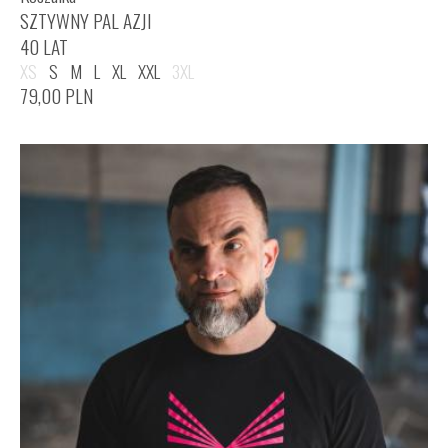
SZTYWNY PAL AZJI
40 LAT
XS
S
M
L
XL
XXL
3XL
79,00
PLN