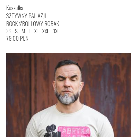
Koszulka
SZTYWNY PAL AZJI
ROCK'N'ROLLOWY ROBAK
XS
S
M
L
XL
XXL
3XL
79,00
PLN