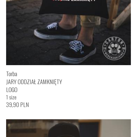
Torba
JARY ODDZIAŁ ZAMKNIĘTY
LOGO
1 size
39,90
PLN