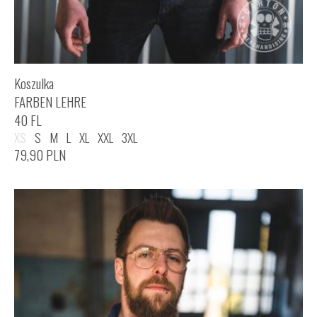
Koszulka
FARBEN LEHRE
40 FL
XS
S
M
L
XL
XXL
3XL
79,90
PLN