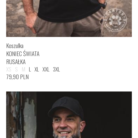
Koszulka
KONIEC ŚWIATA
RUSAŁKA
XS
S
M
L
XL
XXL
3XL
79,90
PLN