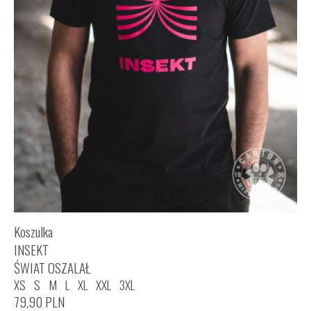
Koszulka
INSEKT
ŚWIAT OSZALAŁ
XS
S
M
L
XL
XXL
3XL
79,90
PLN