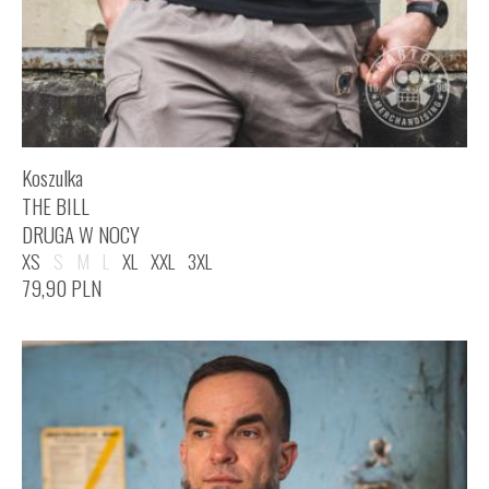
Koszulka
THE BILL
DRUGA W NOCY
XS
S
M
L
XL
XXL
3XL
79,90
PLN