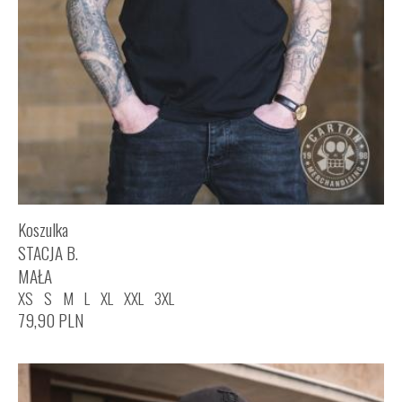
Koszulka
STACJA B.
MAŁA
XS
S
M
L
XL
XXL
3XL
79,90
PLN