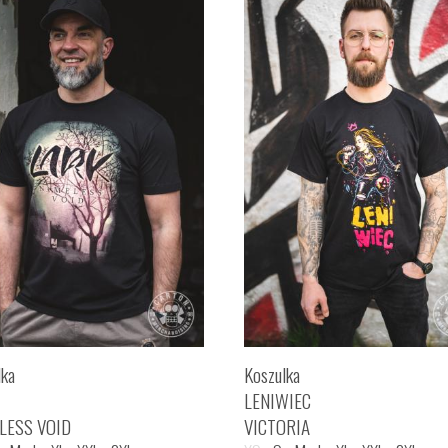
lka
Koszulka
LENIWIEC
LESS VOID
VICTORIA