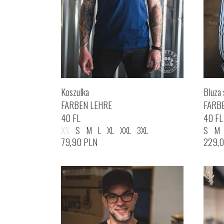
Koszulka
Bluza 
FARBEN LEHRE
FARB
40 FL
40 FL
XS
S
M
L
XL
XXL
3XL
S
M
79,90
PLN
229,