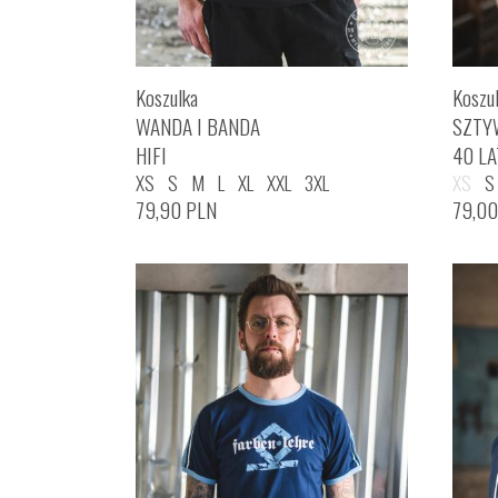
Koszulka
Koszu
WANDA I BANDA
SZTY
HIFI
40 LA
XS
S
M
L
XL
XXL
3XL
XS
S
79,90
PLN
79,0