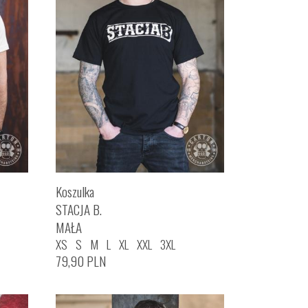
Koszulka
STACJA B.
MAŁA
XS
S
M
L
XL
XXL
3XL
79,90
PLN