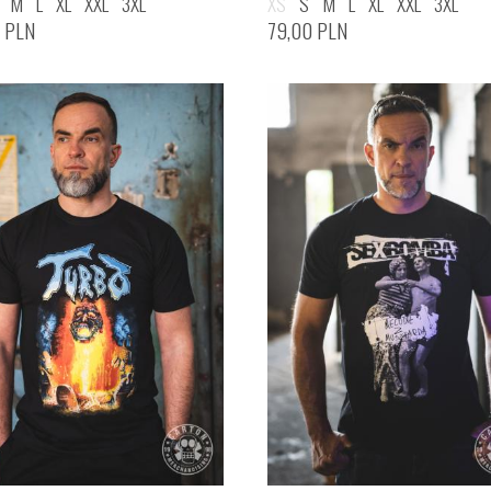
M
L
XL
XXL
3XL
XS
S
M
L
XL
XXL
3XL
0
PLN
79,00
PLN