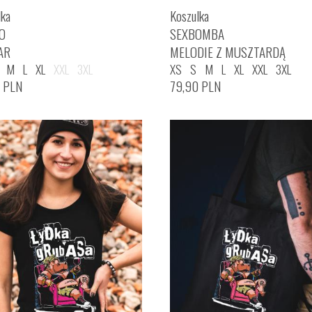
lka
Koszulka
O
SEXBOMBA
AR
MELODIE Z MUSZTARDĄ
M
L
XL
XXL
3XL
XS
S
M
L
XL
XXL
3XL
0
PLN
79,90
PLN