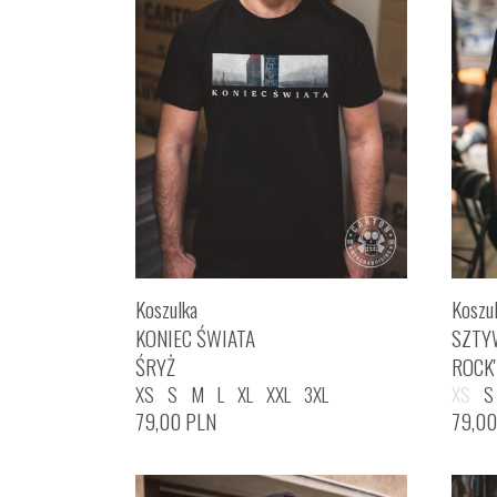
Koszulka
Koszu
KONIEC ŚWIATA
SZTY
ŚRYŻ
ROCK
XS
S
M
L
XL
XXL
3XL
XS
S
79,00
PLN
79,0