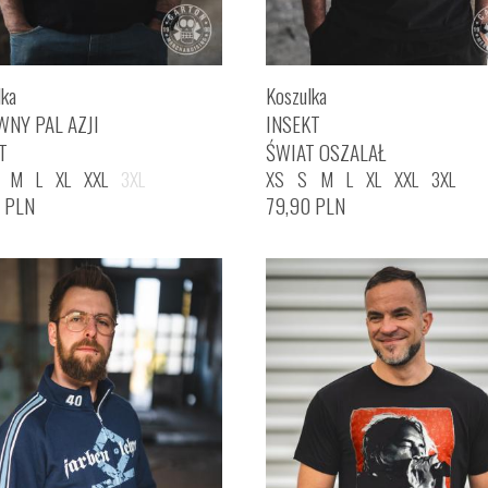
lka
Koszulka
WNY PAL AZJI
INSEKT
T
ŚWIAT OSZALAŁ
M
L
XL
XXL
3XL
XS
S
M
L
XL
XXL
3XL
0
PLN
79,90
PLN