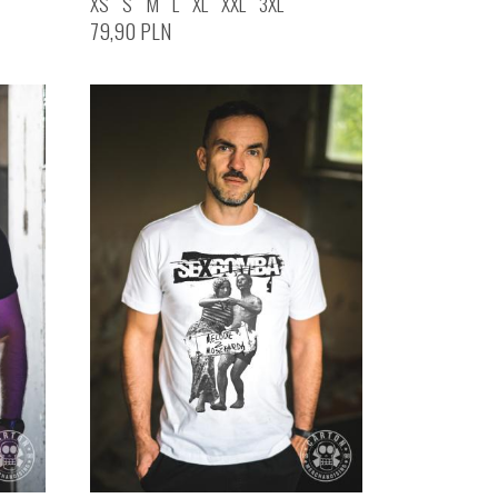
XS
S
M
L
XL
XXL
3XL
79,90
PLN