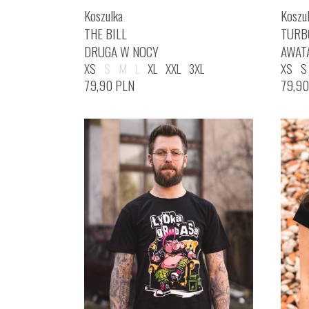
Koszulka
Koszu
THE BILL
TURB
DRUGA W NOCY
AWAT
XS
S
M
L
XL
XXL
3XL
XS
S
79,90
PLN
79,9