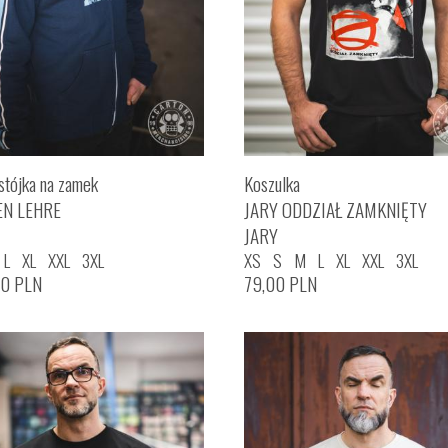
stójka na zamek
Koszulka
EN LEHRE
JARY ODDZIAŁ ZAMKNIĘTY
JARY
L
XL
XXL
3XL
XS
S
M
L
XL
XXL
3XL
00
PLN
79,00
PLN