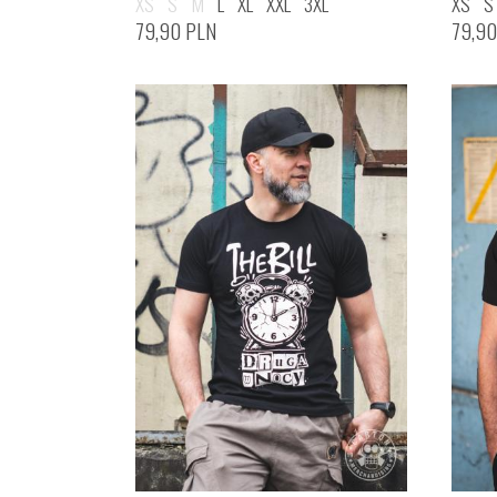
XS
S
M
L
XL
XXL
3XL
XS
S
79,90
PLN
79,9