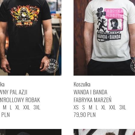
lka
Koszulka
WNY PAL AZJI
WANDA I BANDA
'N'ROLLOWY ROBAK
FABRYKA MARZEŃ
M
L
XL
XXL
3XL
XS
S
M
L
XL
XXL
3XL
0
PLN
79,90
PLN