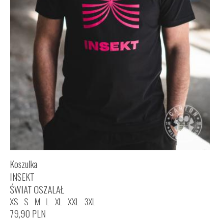
Koszulka
INSEKT
ŚWIAT OSZALAŁ
XS
S
M
L
XL
XXL
3XL
79,90
PLN