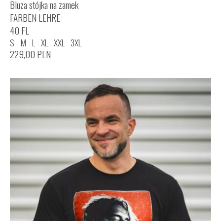
Bluza stójka na zamek
FARBEN LEHRE
40 FL
S
M
L
XL
XXL
3XL
229,00
PLN