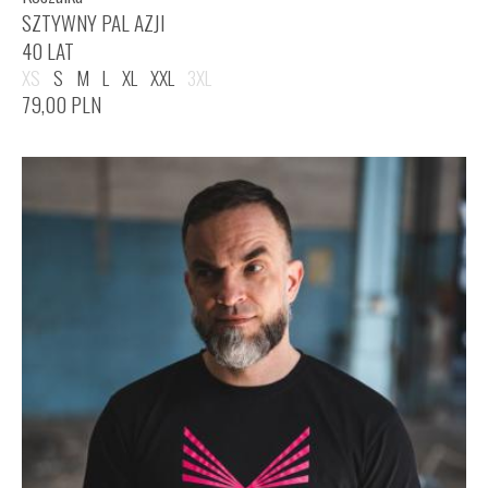
SZTYWNY PAL AZJI
40 LAT
XS
S
M
L
XL
XXL
3XL
79,00
PLN