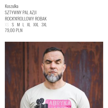
Koszulka
SZTYWNY PAL AZJI
ROCK'N'ROLLOWY ROBAK
XS
S
M
L
XL
XXL
3XL
79,00
PLN