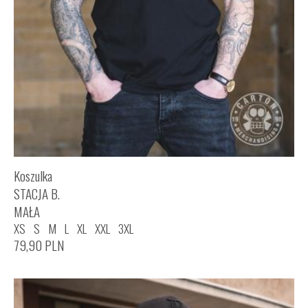
Koszulka
STACJA B.
MAŁA
XS
S
M
L
XL
XXL
3XL
79,90
PLN