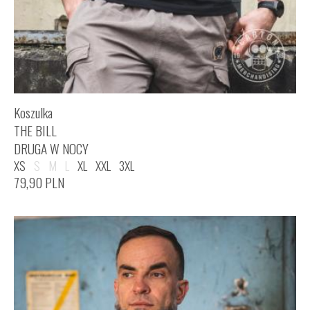
Koszulka
THE BILL
DRUGA W NOCY
XS
S
M
L
XL
XXL
3XL
79,90
PLN