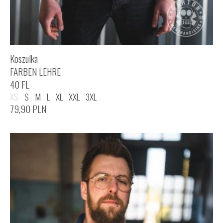
Koszulka
FARBEN LEHRE
40 FL
XS
S
M
L
XL
XXL
3XL
79,90
PLN