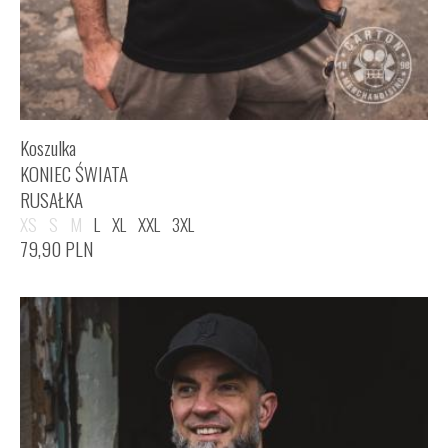
Koszulka
KONIEC ŚWIATA
RUSAŁKA
XS
S
M
L
XL
XXL
3XL
79,90
PLN