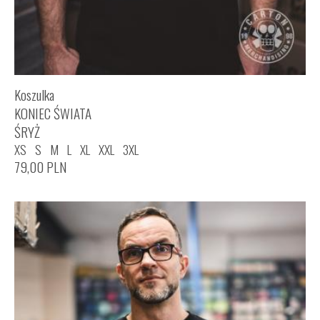
Koszulka
KONIEC ŚWIATA
ŚRYŻ
XS
S
M
L
XL
XXL
3XL
79,00
PLN