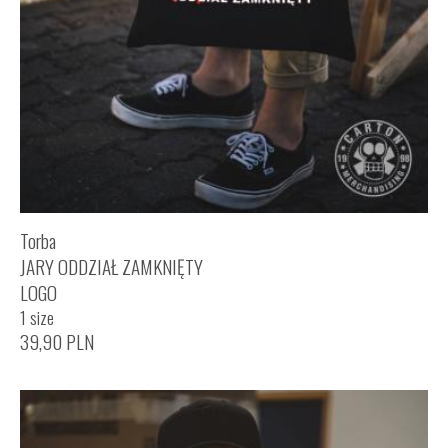
Torba
JARY ODDZIAŁ ZAMKNIĘTY
LOGO
1 size
39,90
PLN