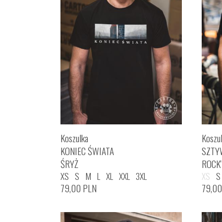
Koszulka
Koszu
KONIEC ŚWIATA
SZTY
ŚRYŻ
ROCK
XS
S
M
L
XL
XXL
3XL
XS
S
79,00
PLN
79,0