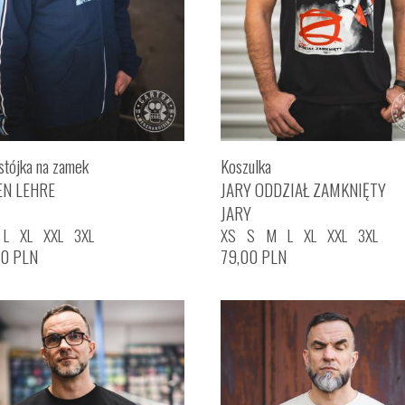
stójka na zamek
Koszulka
EN LEHRE
JARY ODDZIAŁ ZAMKNIĘTY
JARY
L
XL
XXL
3XL
XS
S
M
L
XL
XXL
3XL
00
PLN
79,00
PLN