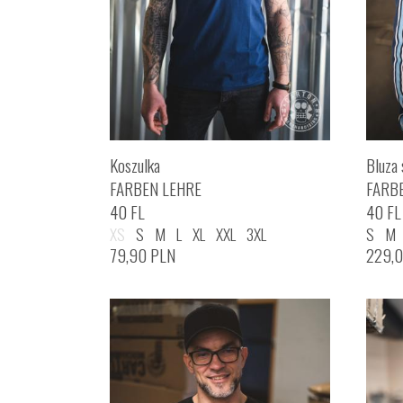
Koszulka
Bluza 
FARBEN LEHRE
FARB
40 FL
40 FL
XS
S
M
L
XL
XXL
3XL
S
M
79,90
PLN
229,