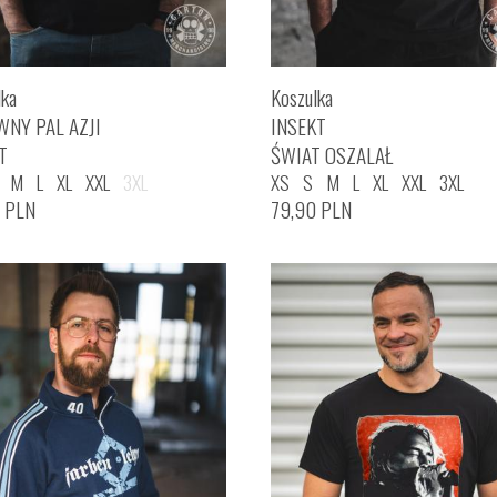
lka
Koszulka
WNY PAL AZJI
INSEKT
T
ŚWIAT OSZALAŁ
M
L
XL
XXL
3XL
XS
S
M
L
XL
XXL
3XL
0
PLN
79,90
PLN