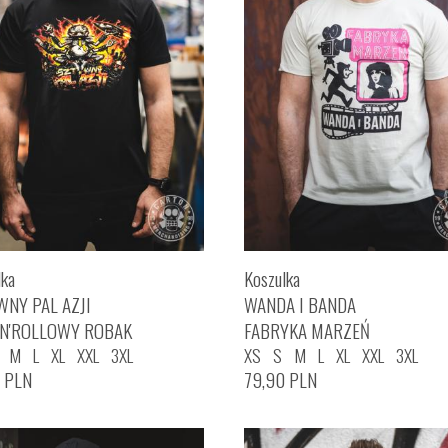
lka
Koszulka
WNY PAL AZJI
WANDA I BANDA
'N'ROLLOWY ROBAK
FABRYKA MARZEŃ
M
L
XL
XXL
3XL
XS
S
M
L
XL
XXL
3XL
0
PLN
79,90
PLN