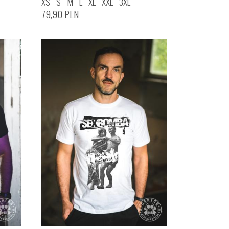
XS
S
M
L
XL
XXL
3XL
79,90
PLN