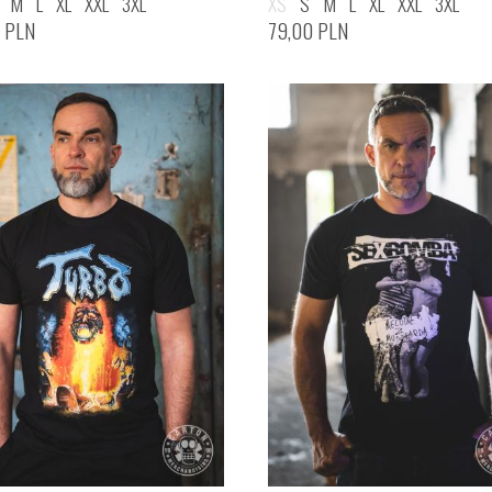
M
L
XL
XXL
3XL
XS
S
M
L
XL
XXL
3XL
0
PLN
79,00
PLN