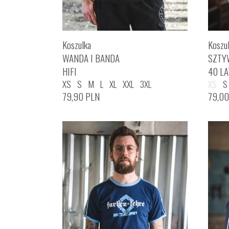
Koszulka
Koszu
WANDA I BANDA
SZTY
HIFI
40 LA
XS
S
M
L
XL
XXL
3XL
XS
S
79,90
PLN
79,0