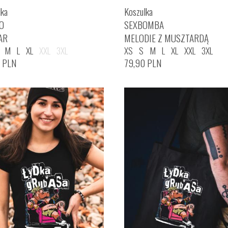
lka
Koszulka
O
SEXBOMBA
AR
MELODIE Z MUSZTARDĄ
M
L
XL
XXL
3XL
XS
S
M
L
XL
XXL
3XL
0
PLN
79,90
PLN