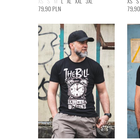
XS
S
M
L
XL
XXL
3XL
XS
S
79,90
PLN
79,9