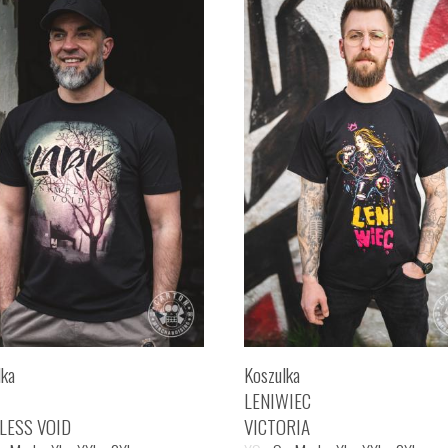
lka
Koszulka
LENIWIEC
LESS VOID
VICTORIA