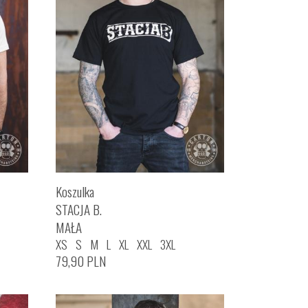
Koszulka
STACJA B.
MAŁA
XS
S
M
L
XL
XXL
3XL
79,90
PLN