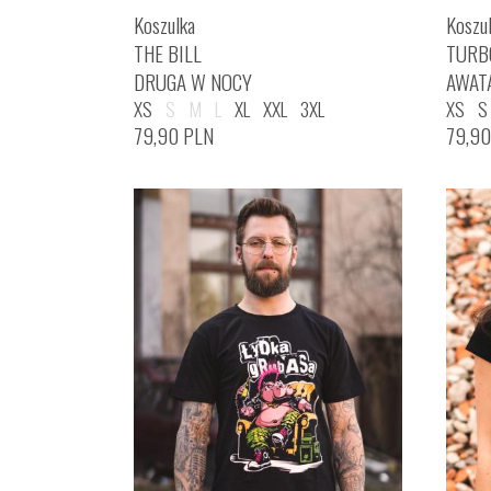
Koszulka
Koszu
THE BILL
TURB
DRUGA W NOCY
AWAT
XS
S
M
L
XL
XXL
3XL
XS
S
79,90
PLN
79,9