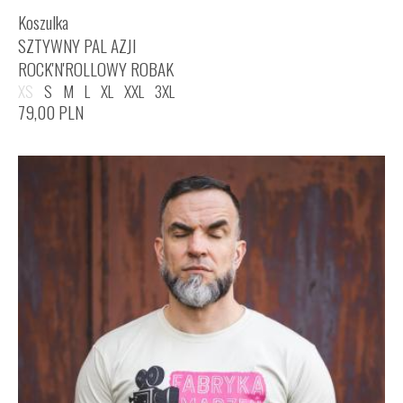
Koszulka
SZTYWNY PAL AZJI
ROCK'N'ROLLOWY ROBAK
XS
S
M
L
XL
XXL
3XL
79,00
PLN