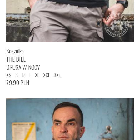
Koszulka
THE BILL
DRUGA W NOCY
XS
S
M
L
XL
XXL
3XL
79,90
PLN