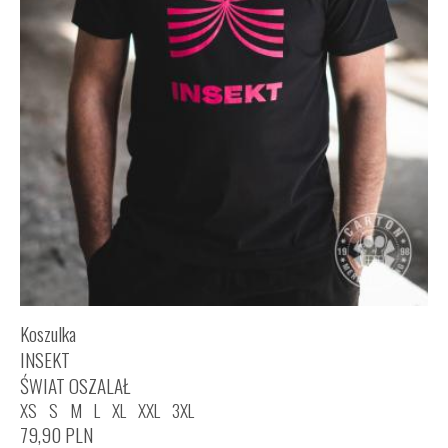
Koszulka
INSEKT
ŚWIAT OSZALAŁ
XS
S
M
L
XL
XXL
3XL
79,90
PLN