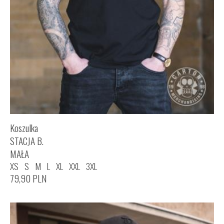
Koszulka
STACJA B.
MAŁA
XS
S
M
L
XL
XXL
3XL
79,90
PLN