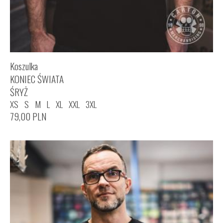
Koszulka
KONIEC ŚWIATA
ŚRYŻ
XS
S
M
L
XL
XXL
3XL
79,00
PLN