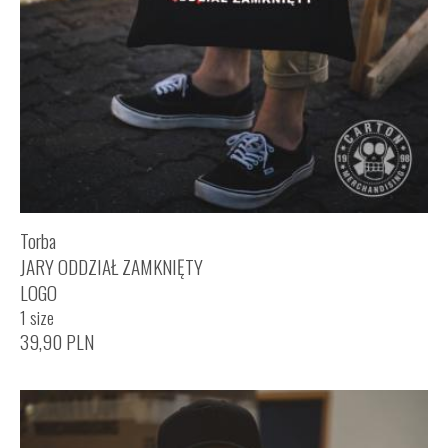
Torba
JARY ODDZIAŁ ZAMKNIĘTY
LOGO
1 size
39,90
PLN