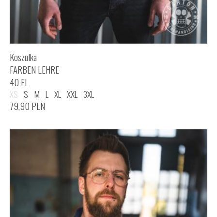
Koszulka
FARBEN LEHRE
40 FL
XS
S
M
L
XL
XXL
3XL
79,90
PLN