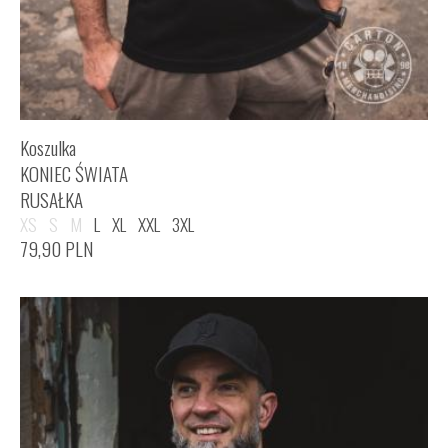
Koszulka
KONIEC ŚWIATA
RUSAŁKA
XS
S
M
L
XL
XXL
3XL
79,90
PLN