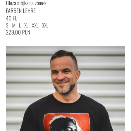
Bluza stójka na zamek
FARBEN LEHRE
40 FL
S
M
L
XL
XXL
3XL
229,00
PLN