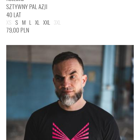
SZTYWNY PAL AZJI
40 LAT
XS
S
M
L
XL
XXL
3XL
79,00
PLN