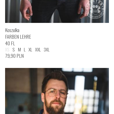
Koszulka
FARBEN LEHRE
40 FL
XS
S
M
L
XL
XXL
3XL
79,90
PLN