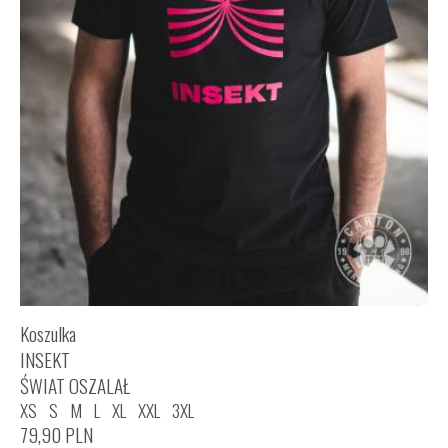
Koszulka
INSEKT
ŚWIAT OSZALAŁ
XS
S
M
L
XL
XXL
3XL
79,90
PLN