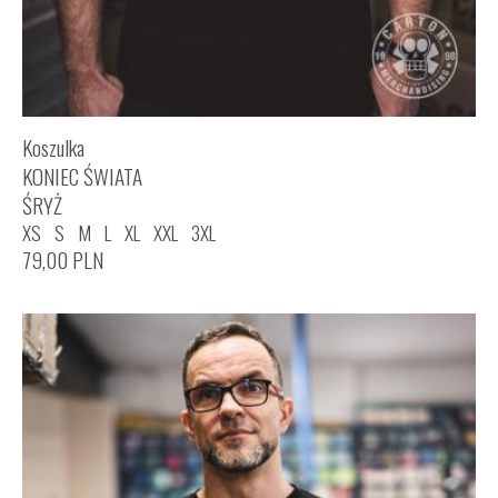
Koszulka
KONIEC ŚWIATA
ŚRYŻ
XS
S
M
L
XL
XXL
3XL
79,00
PLN