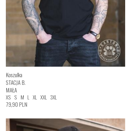
Koszulka
STACJA B.
MAŁA
XS
S
M
L
XL
XXL
3XL
79,90
PLN