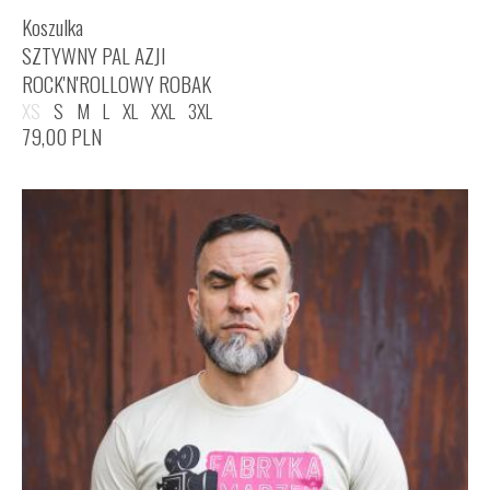
Koszulka
SZTYWNY PAL AZJI
ROCK'N'ROLLOWY ROBAK
XS
S
M
L
XL
XXL
3XL
79,00
PLN