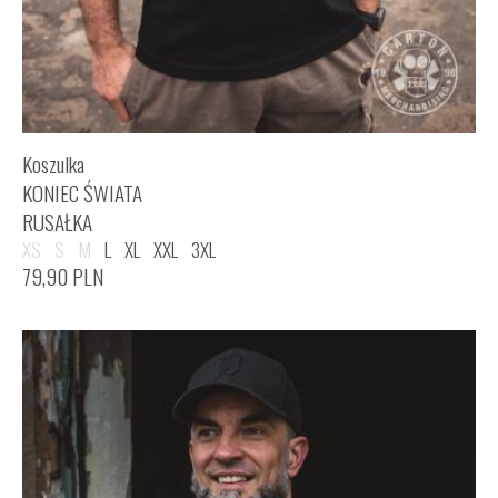
Koszulka
KONIEC ŚWIATA
RUSAŁKA
XS
S
M
L
XL
XXL
3XL
79,90
PLN