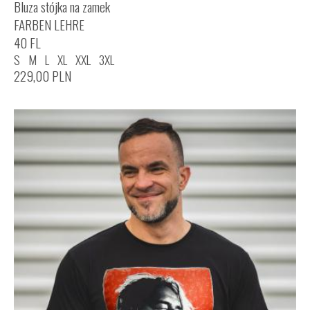
Bluza stójka na zamek
FARBEN LEHRE
40 FL
S
M
L
XL
XXL
3XL
229,00
PLN