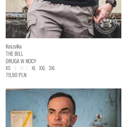
Koszulka
THE BILL
DRUGA W NOCY
XS
S
M
L
XL
XXL
3XL
79,90
PLN