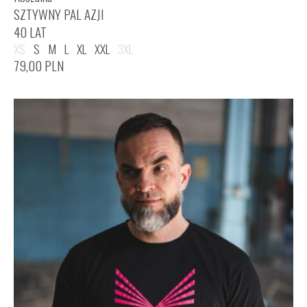
SZTYWNY PAL AZJI
40 LAT
XS
S
M
L
XL
XXL
3XL
79,00
PLN