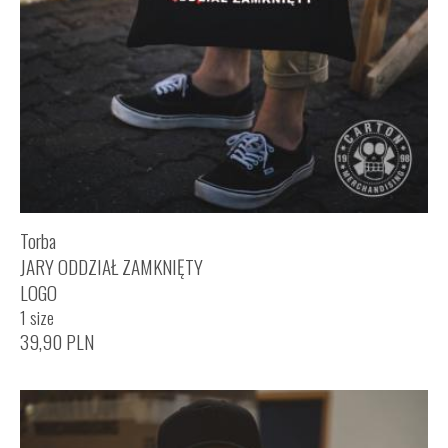
Torba
JARY ODDZIAŁ ZAMKNIĘTY
LOGO
1 size
39,90
PLN